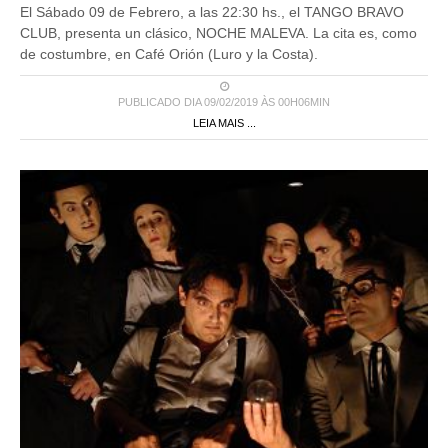
El Sábado 09 de Febrero, a las 22:30 hs., el TANGO BRAVO
CLUB, presenta un clásico, NOCHE MALEVA. La cita es, como
de costumbre, en Café Orión (Luro y la Costa).
PUBLICADO DIA 09/02/2019 ÀS 00H06MIN
LEIA MAIS ...