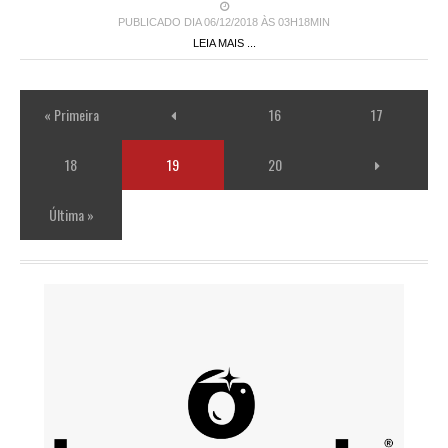
PUBLICADO DIA 06/12/2018 ÀS 03H18MIN
LEIA MAIS ...
« Primeira
16
17
18
19
20
Última »