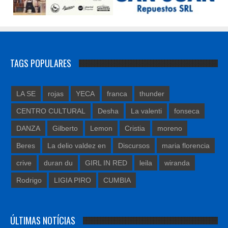
TAGS POPULARES
LA SE
rojas
YECA
franca
thunder
CENTRO CULTURAL
Desha
La valenti
fonseca
DANZA
Gilberto
Lemon
Cristia
moreno
Beres
La delio valdez en
Discursos
maria florencia
crive
duran du
GIRL IN RED
leila
wiranda
Rodrigo
LIGIA PIRO
CUMBIA
ÚLTIMAS NOTÍCIAS