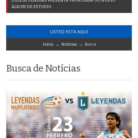
J
U
L
I
E
T
A
V
E
N
E
G
A
S
P
R
E
S
E
N
T
A
«
N
O
R
T
E
Ñ
A
»
S
U
N
U
E
V
O
Á
L
B
U
M
D
E
E
S
T
U
D
I
O
USTED ESTA AQUI
Início
→
Notícias
→ Busca
Busca de Notícias