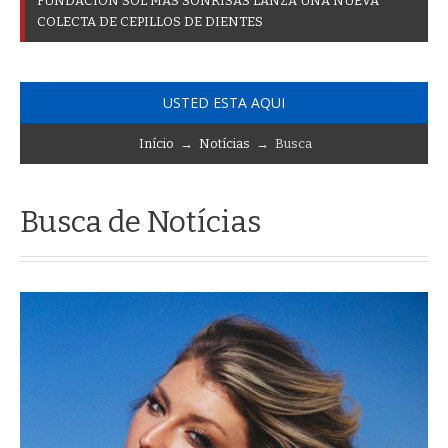
F
U
N
D
A
C
I
Ó
N
S
O
L
M
Á
S
S
O
N
R
I
S
A
S
L
A
N
Z
A
U
N
A
N
U
E
V
A
C
O
L
E
C
T
A
D
E
C
E
P
I
L
L
O
S
D
E
D
I
E
N
T
E
S
USTED ESTA AQUI
Início
→
Notícias
→ Busca
Busca de Notícias