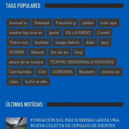
TAGS POPULARES
manuel tu
Soledad
Facundo g
pollon
todo apa
madre hay una so
porte
EN LA RADIO
Cumbi
Todos nos
bombai
sergio dalma
dalia
jazz
POWER
Mauret
flor de es
king
plaza de la musica
TEATRO SENSORIAL A OSCURAS
Con bandas
Coti
CORDERA
Birabent
chistes ya
rojas
lucho al atta
ÚLTIMAS NOTÍCIAS
FUNDACIÓN SOL MÁS SONRISAS LANZA UNA
NUEVA COLECTA DE CEPILLOS DE DIENTES