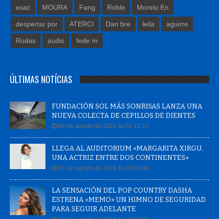
exac
MOURA
Fang
Roble
Morelo En
despertar por
ATERCI
Dan bre
leila
aguirre
Rodas
audio
fede m
ÚLTIMAS NOTÍCIAS
FUNDACIÓN SOL MÁS SONRISAS LANZA UNA
NUEVA COLECTA DE CEPILLOS DE DIENTES
05 de agosto de 2026 às 01:12:12
LLEGA AL AUDITORIUM «MARGARITA XIRGU.
UNA ACTRIZ ENTRE DOS CONTINENTES»
05 de agosto de 2026 às 01:02:40
LA SENSACIÓN DEL POP COUNTRY DASHA
ESTRENA «MEMO» UN HIMNO DE SEGURIDAD
PARA SEGUIR ADELANTE