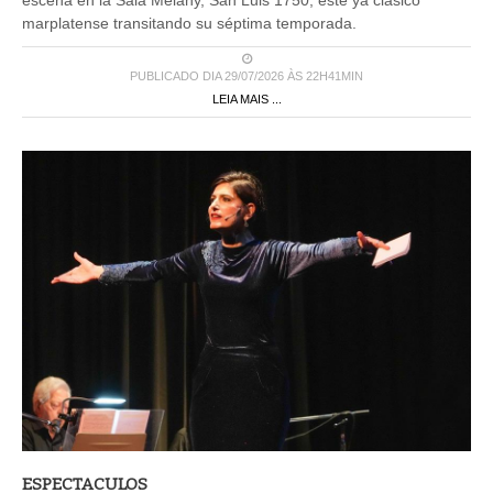
escena en la Sala Melany, San Luis 1750, este ya clásico
marplatense transitando su séptima temporada.
PUBLICADO DIA 29/07/2026 ÀS 22H41MIN
LEIA MAIS ...
ESPECTACULOS