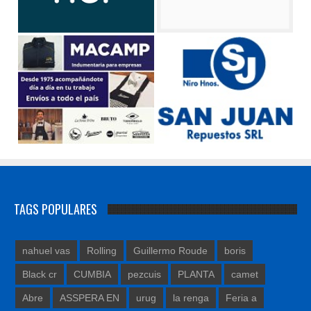
TAGS POPULARES
nahuel vas
Rolling
Guillermo Roude
boris
Black cr
CUMBIA
pezcuis
PLANTA
camet
Abre
ASSPERA EN
urug
la renga
Feria a