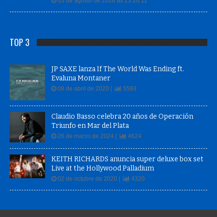
03 de agosto de 2026 às 23:26:11
TOP 3
JP SAXE lanza If The World Was Ending ft.
Evaluna Montaner
08 de abril de 2020 |
5593
Claudio Basso celebra 20 años de Operación
Triunfo en Mar del Plata
26 de marzo de 2024 |
4624
KEITH RICHARDS anuncia super deluxe box set
Live at the Hollywood Palladium
02 de octubre de 2020 |
4320