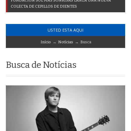
F
U
N
D
A
C
I
Ó
N
S
O
L
M
Á
S
S
O
N
R
I
S
A
S
L
A
N
Z
A
U
N
A
N
U
E
V
A
C
O
L
E
C
T
A
D
E
C
E
P
I
L
L
O
S
D
E
D
I
E
N
T
E
S
USTED ESTA AQUI
Início
→
Notícias
→ Busca
Busca de Notícias