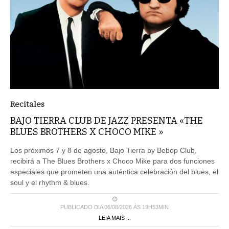
Recitales
BAJO TIERRA CLUB DE JAZZ PRESENTA «THE
BLUES BROTHERS X CHOCO MIKE »
Los próximos 7 y 8 de agosto, Bajo Tierra by Bebop Club,
recibirá a The Blues Brothers x Choco Mike para dos funciones
especiales que prometen una auténtica celebración del blues, el
soul y el rhythm & blues.
PUBLICADO DIA 06/08/2026 ÀS 19H53MIN
LEIA MAIS ...