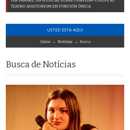
«
L
A
V
A
R
G
A
S
,
U
N
M
U
S
I
C
A
L
S
O
B
R
E
C
H
A
V
E
L
A
»
V
U
E
L
V
E
A
L
T
E
A
T
R
O
A
U
D
I
T
O
R
I
U
M
E
N
F
U
N
C
I
Ó
N
Ú
N
I
C
A
USTED ESTA AQUI
Início
→
Notícias
→ Busca
Busca de Notícias