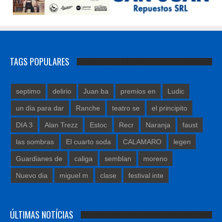
TAGS POPULARES
septimo
delirio
Juan ba
premios en
Ludic
un dia para dar
Ranche
teatro se
el principito
DIA 3
Alan Trezz
Estoc
Recr
Naranja
faust
las sombras
El cuarto soda
CALAMARO
legen
Guardianes de
caliga
semblan
moreno
Nuevo dia
miguel m
clase
festival inte
ÚLTIMAS NOTÍCIAS