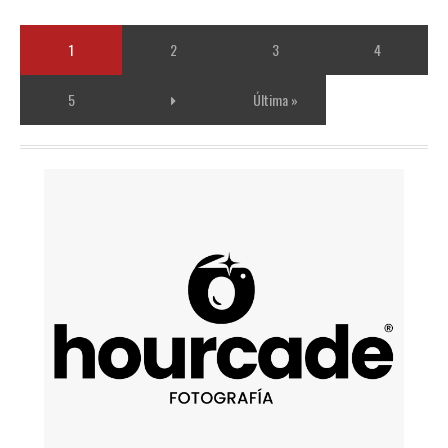
1
2
3
4
5
Última »