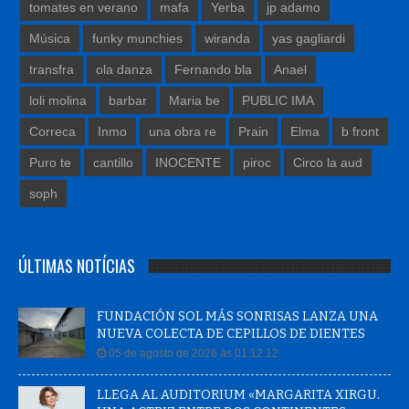
tomates en verano
mafa
Yerba
jp adamo
Música
funky munchies
wiranda
yas gagliardi
transfra
ola danza
Fernando bla
Anael
loli molina
barbar
Maria be
PUBLIC IMA
Correca
Inmo
una obra re
Prain
Elma
b front
Puro te
cantillo
INOCENTE
piroc
Circo la aud
soph
ÚLTIMAS NOTÍCIAS
FUNDACIÓN SOL MÁS SONRISAS LANZA UNA
NUEVA COLECTA DE CEPILLOS DE DIENTES
05 de agosto de 2026 às 01:12:12
LLEGA AL AUDITORIUM «MARGARITA XIRGU.