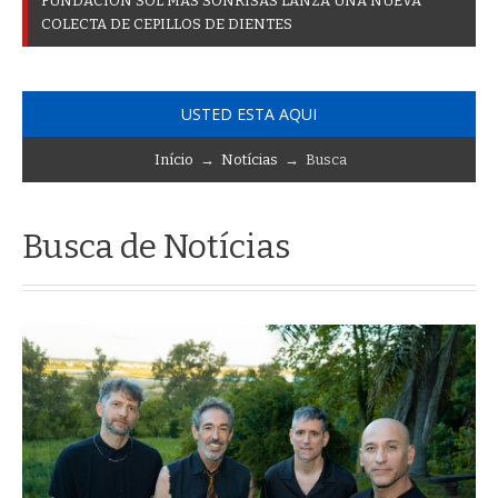
F
U
N
D
A
C
I
Ó
N
S
O
L
M
Á
S
S
O
N
R
I
S
A
S
L
A
N
Z
A
U
N
A
N
U
E
V
A
C
O
L
E
C
T
A
D
E
C
E
P
I
L
L
O
S
D
E
D
I
E
N
T
E
S
USTED ESTA AQUI
Início
→
Notícias
→ Busca
Busca de Notícias