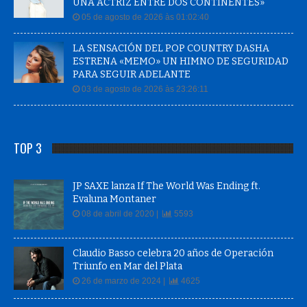
UNA ACTRIZ ENTRE DOS CONTINENTES»
05 de agosto de 2026 às 01:02:40
LA SENSACIÓN DEL POP COUNTRY DASHA
ESTRENA «MEMO» UN HIMNO DE SEGURIDAD
PARA SEGUIR ADELANTE
03 de agosto de 2026 às 23:26:11
TOP 3
JP SAXE lanza If The World Was Ending ft.
Evaluna Montaner
08 de abril de 2020 |
5593
Claudio Basso celebra 20 años de Operación
Triunfo en Mar del Plata
26 de marzo de 2024 |
4625