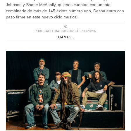
Johnson y Shane McAnally, quienes cuentan con un total
combinado de más de 145 éxitos número uno, Dasha entra con
paso firme en este nuevo ciclo musical.
PUBLICADO DIA 03/08/2026 ÀS 23H26MIN
LEIA MAIS ...