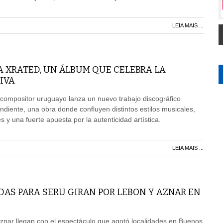
LEIA MAIS ...
A XRATED, UN ÁLBUM QUE CELEBRA LA
IVA
 compositor uruguayo lanza un nuevo trabajo discográfico
iente, una obra donde confluyen distintos estilos musicales,
 y una fuerte apuesta por la autenticidad artística.
LEIA MAIS ...
AS PARA SERU GIRAN POR LEBON Y AZNAR EN
znar llegan con el espectáculo que agotó localidades en Buenos