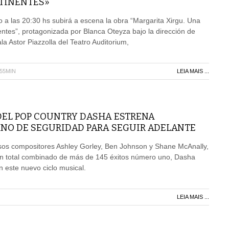
TINENTES»
 a las 20:30 hs subirá a escena la obra “Margarita Xirgu. Una
nentes”, protagonizada por Blanca Oteyza bajo la dirección de
a Astor Piazzolla del Teatro Auditorium,
H55MIN
LEIA MAIS ...
DEL POP COUNTRY DASHA ESTRENA
NO DE SEGURIDAD PARA SEGUIR ADELANTE
osos compositores Ashley Gorley, Ben Johnson y Shane McAnally,
n total combinado de más de 145 éxitos número uno, Dasha
n este nuevo ciclo musical.
LEIA MAIS ...