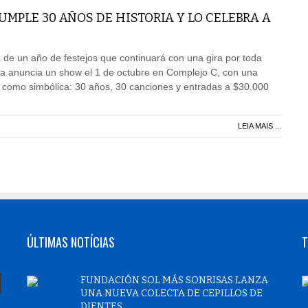
MPLE 30 AÑOS DE HISTORIA Y LO CELEBRA A
de un año de festejos que continuará con una gira por toda
da anuncia un show el 1 de octubre en Complejo C, con una
l como simbólica: 30 años, 30 canciones y entradas a $30.000
LEIA MAIS ...
ÚLTIMAS NOTÍCIAS
T
FUNDACIÓN SOL MÁS SONRISAS LANZA
UNA NUEVA COLECTA DE CEPILLOS DE
DIENTES