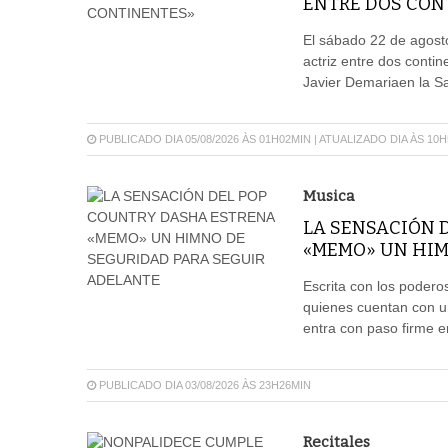
ENTRE DOS CON
El sábado 22 de agosto
actriz entre dos conti
Javier Demariaen la Sal
PUBLICADO DIA 05/08/2026 ÀS 01H02MIN | ATUALIZADO DIA ÀS 10
Musica
LA SENSACIÓN 
«MEMO» UN HIM
Escrita con los poder
quienes cuentan con u
entra con paso firme e
PUBLICADO DIA 03/08/2026 ÀS 23H26MIN
Recitales