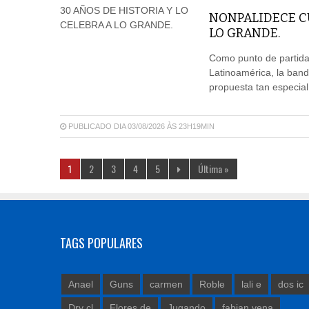
NONPALIDECE CU
LO GRANDE.
Como punto de partida 
Latinoamérica, la ban
propuesta tan especia
PUBLICADO DIA 03/08/2026 ÀS 23H19MIN
1
2
3
4
5
Última »
TAGS POPULARES
Anael
Guns
carmen
Roble
lali e
dos ic
Dry cl
Flores de
Jugando
fabian vena