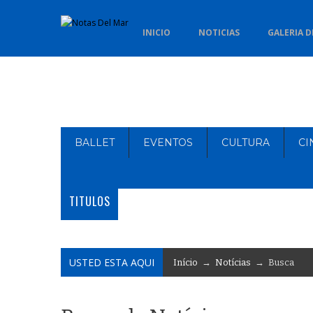
INICIO
NOTICIAS
GALERIA D
BALLET
EVENTOS
CULTURA
CI
TITULOS
USTED ESTA AQUI
Início
→
Notícias
→ Busca