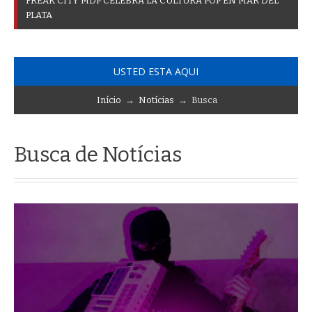
F
R
E
A
K
C
I
T
Y
M
D
P
C
E
L
E
B
R
A
L
A
C
U
L
T
U
R
A
P
O
P
E
N
M
A
R
D
E
L
P
L
A
T
A
USTED ESTA AQUI
Início
→
Notícias
→ Busca
Busca de Notícias