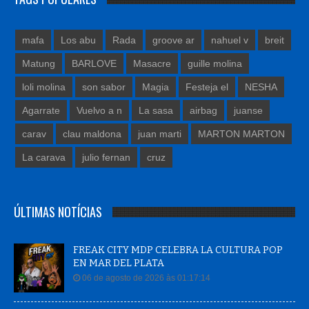
mafa
Los abu
Rada
groove ar
nahuel v
breit
Matung
BARLOVE
Masacre
guille molina
loli molina
son sabor
Magia
Festeja el
NESHA
Agarrate
Vuelvo a n
La sasa
airbag
juanse
carav
clau maldona
juan marti
MARTON MARTON
La carava
julio fernan
cruz
ÚLTIMAS NOTÍCIAS
FREAK CITY MDP CELEBRA LA CULTURA POP
EN MAR DEL PLATA
06 de agosto de 2026 às 01:17:14