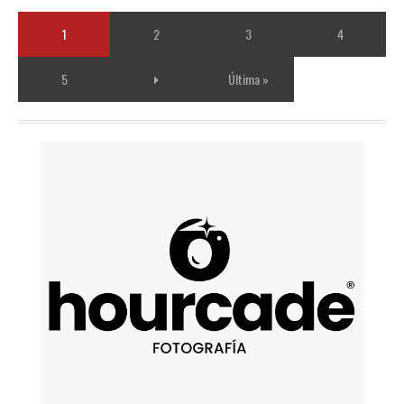
1
2
3
4
5
Última »