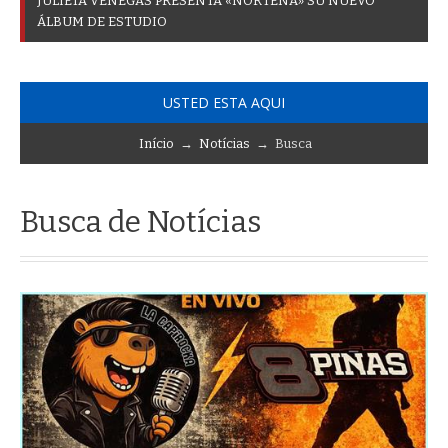
J
U
L
I
E
T
A
V
E
N
E
G
A
S
P
R
E
S
E
N
T
A
«
N
O
R
T
E
Ñ
A
»
S
U
N
U
E
V
O
Á
L
B
U
M
D
E
E
S
T
U
D
I
O
USTED ESTA AQUI
Início
→
Notícias
→ Busca
Busca de Notícias