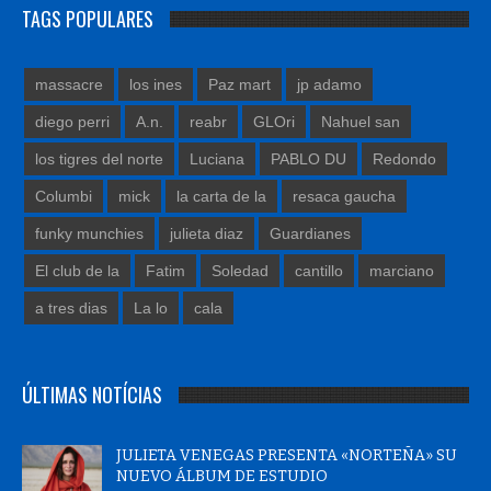
TAGS POPULARES
massacre
los ines
Paz mart
jp adamo
diego perri
A.n.
reabr
GLOri
Nahuel san
los tigres del norte
Luciana
PABLO DU
Redondo
Columbi
mick
la carta de la
resaca gaucha
funky munchies
julieta diaz
Guardianes
El club de la
Fatim
Soledad
cantillo
marciano
a tres dias
La lo
cala
ÚLTIMAS NOTÍCIAS
JULIETA VENEGAS PRESENTA «NORTEÑA» SU
NUEVO ÁLBUM DE ESTUDIO