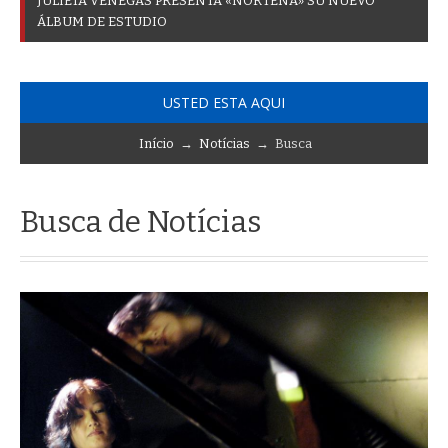
J
U
L
I
E
T
A
V
E
N
E
G
A
S
P
R
E
S
E
N
T
A
«
N
O
R
T
E
Ñ
A
»
S
U
N
U
E
V
O
Á
L
B
U
M
D
E
E
S
T
U
D
I
O
USTED ESTA AQUI
Início
→
Notícias
→ Busca
Busca de Notícias