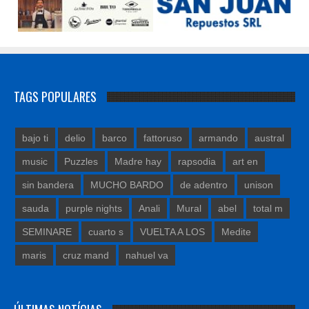
TAGS POPULARES
bajo ti
delio
barco
fattoruso
armando
austral
music
Puzzles
Madre hay
rapsodia
art en
sin bandera
MUCHO BARDO
de adentro
unison
sauda
purple nights
Anali
Mural
abel
total m
SEMINARE
cuarto s
VUELTA A LOS
Medite
maris
cruz mand
nahuel va