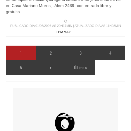
en Casa Mariano Mores, -Alem 2469- con entrada libre y
gratuita.
PUBLICADO DIA 01/06/2026 ÀS 20H17MIN | ATUALIZADO DIA ÀS 11H03MIN
LEIA MAIS ...
1
2
3
4
5
Última »