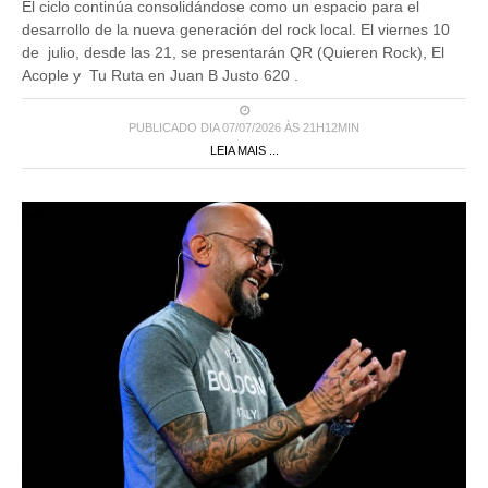
El ciclo continúa consolidándose como un espacio para el
desarrollo de la nueva generación del rock local. El viernes 10
de julio, desde las 21, se presentarán QR (Quieren Rock), El
Acople y Tu Ruta en Juan B Justo 620 .
PUBLICADO DIA 07/07/2026 ÀS 21H12MIN
LEIA MAIS ...