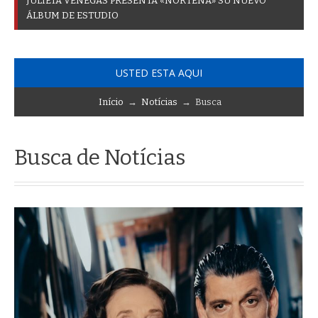
J
U
L
I
E
T
A
V
E
N
E
G
A
S
P
R
E
S
E
N
T
A
«
N
O
R
T
E
Ñ
A
»
S
U
N
U
E
V
O
Á
L
B
U
M
D
E
E
S
T
U
D
I
O
USTED ESTA AQUI
Início
→
Notícias
→ Busca
Busca de Notícias