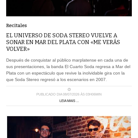
Recitales
EL UNIVERSO DE SODA STEREO VUELVE A
SONAR EN MAR DEL PLATA CON «ME VERÁS
VOLVER»
Después de conquistar al público marplatense en cada una de
sus presentaciones, la banda El Cuarto Soda regresa a Mar del
Plata con un espectáculo que revive la inolvidable gira con la
que Soda Stereo regresó a los escenarios en 2007.
PUBLICADO DIA 08/07/2026 ÀS 03H06MIN
LEIA MAIS ...