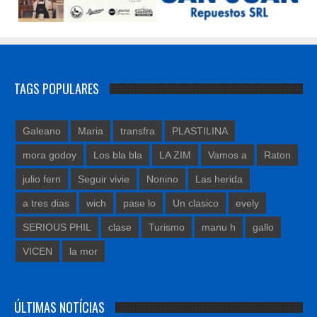
TAGS POPULARES
Galeano
Maria
transfra
PLASTILINA
mora godoy
Los bla bla
LA ZIM
Vamos a
Raton
julio fern
Seguir vivie
Nonino
Las herida
a tres dias
wich
pase lo
Un clasico
evely
SERIOUS PHIL
clase
Turismo
manu h
gallo
VICEN
la mor
ÚLTIMAS NOTÍCIAS