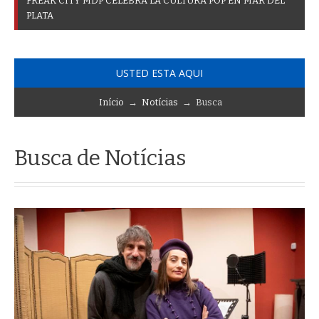
F
R
E
A
K
C
I
T
Y
M
D
P
C
E
L
E
B
R
A
L
A
C
U
L
T
U
R
A
P
O
P
E
N
M
A
R
D
E
L
P
L
A
T
A
USTED ESTA AQUI
Início
→
Notícias
→ Busca
Busca de Notícias