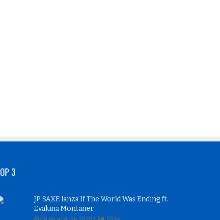
OP 3
JP SAXE lanza If The World Was Ending ft.
Evaluna Montaner
08 de abril de 2020 |
5594