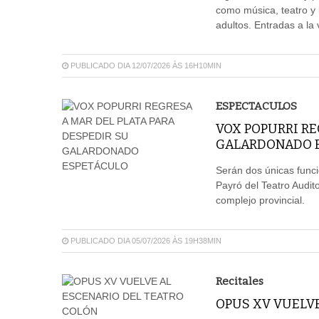
como música, teatro y l
adultos. Entradas a la 
PUBLICADO DIA 12/07/2026 ÀS 16H10MIN
ESPECTACULOS
VOX POPURRI RE
GALARDONADO 
Serán dos únicas funcio
Payró del Teatro Audito
complejo provincial.
PUBLICADO DIA 05/07/2026 ÀS 19H38MIN
Recitales
OPUS XV VUELV