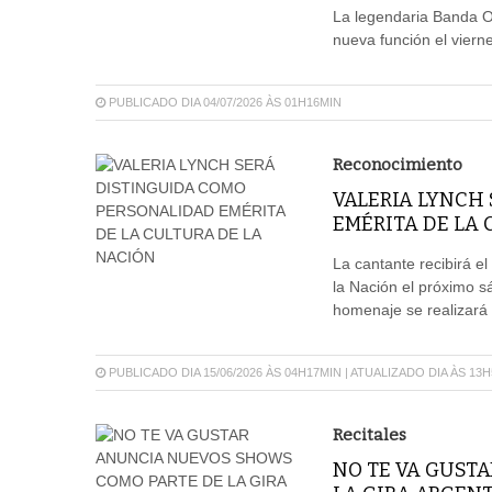
La legendaria Banda O
nueva función el vierne
PUBLICADO DIA 04/07/2026 ÀS 01H16MIN
Reconocimiento
VALERIA LYNCH
EMÉRITA DE LA 
La cantante recibirá e
la Nación el próximo sá
homenaje se realizará 
PUBLICADO DIA 15/06/2026 ÀS 04H17MIN | ATUALIZADO DIA ÀS 13
Recitales
NO TE VA GUST