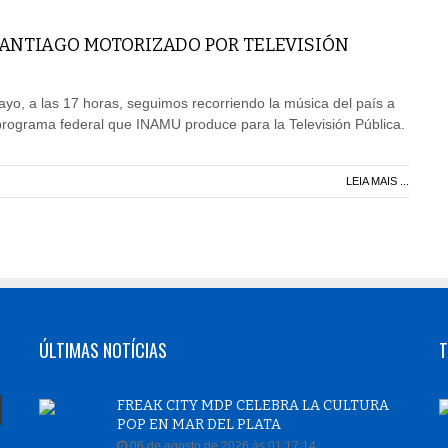
ANTIAGO MOTORIZADO POR TELEVISIÓN
o, a las 17 horas, seguimos recorriendo la música del país a
programa federal que INAMU produce para la Televisión Pública.
LEIA MAIS ...
ÚLTIMAS NOTÍCIAS
T
FREAK CITY MDP CELEBRA LA CULTURA
POP EN MAR DEL PLATA
06 de agosto de 2026 às 01:17:14