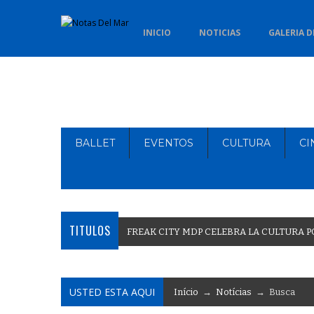
INICIO
NOTICIAS
GALERIA D
BALLET
EVENTOS
CULTURA
CI
TITULOS
F
R
E
A
K
C
I
T
Y
M
D
P
C
E
L
E
B
R
A
L
A
C
U
L
T
U
R
A
P
USTED ESTA AQUI
Início
→
Notícias
→ Busca