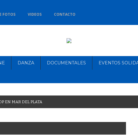
E FOTOS
VIDEOS
CONTACTO
NE
DANZA
DOCUMENTALES
EVENTOS SOLID
O
P
E
N
M
A
R
D
E
L
P
L
A
T
A