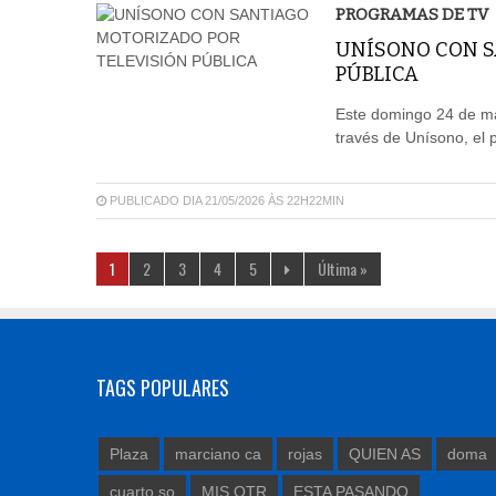
PROGRAMAS DE TV
UNÍSONO CON S
PÚBLICA
Este domingo 24 de may
través de Unísono, el 
PUBLICADO DIA 21/05/2026 ÀS 22H22MIN
1
2
3
4
5
Última »
TAGS POPULARES
Plaza
marciano ca
rojas
QUIEN AS
doma
cuarto so
MIS OTR
ESTA PASANDO