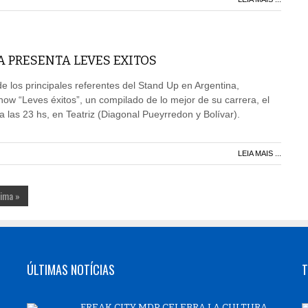
 PRESENTA LEVES EXITOS
 los principales referentes del Stand Up en Argentina,
ow “Leves éxitos”, un compilado de lo mejor de su carrera, el
a las 23 hs, en Teatriz (Diagonal Pueyrredon y Bolívar).
LEIA MAIS ...
tima »
ÚLTIMAS NOTÍCIAS
T
FREAK CITY MDP CELEBRA LA CULTURA