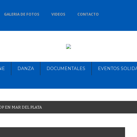
GALERIA DE FOTOS
VIDEOS
CONTACTO
NE
DANZA
DOCUMENTALES
EVENTOS SOLID
O
P
E
N
M
A
R
D
E
L
P
L
A
T
A