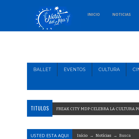
INICIO
NOTICIAS
BALLET
EVENTOS
CULTURA
CI
TITULOS
F
R
E
A
K
C
I
T
Y
M
D
P
C
E
L
E
B
R
A
L
A
C
U
L
T
U
R
A
P
USTED ESTA AQUI
Início
→
Notícias
→ Busca