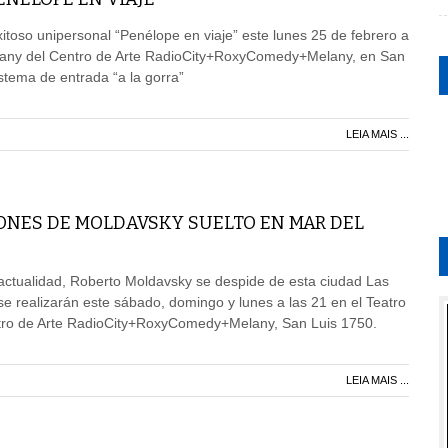
xitoso unipersonal “Penélope en viaje” este lunes 25 de febrero a
elany del Centro de Arte RadioCity+RoxyComedy+Melany, en San
istema de entrada “a la gorra”
LEIA MAIS ...
ONES DE MOLDAVSKY SUELTO EN MAR DEL
 actualidad, Roberto Moldavsky se despide de esta ciudad Las
 se realizarán este sábado, domingo y lunes a las 21 en el Teatro
ro de Arte RadioCity+RoxyComedy+Melany, San Luis 1750.
LEIA MAIS ...