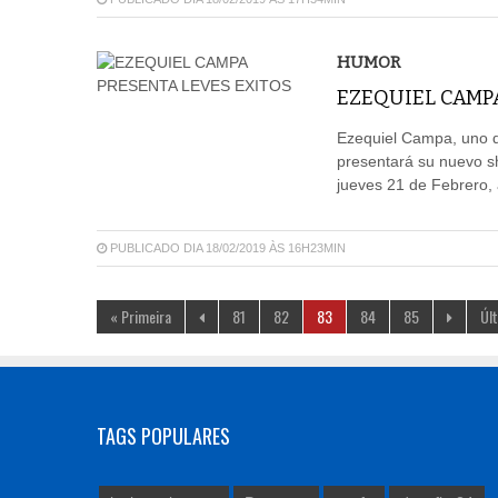
HUMOR
EZEQUIEL CAMPA
Ezequiel Campa, uno de
presentará su nuevo sh
jueves 21 de Febrero, 
PUBLICADO DIA 18/02/2019 ÀS 16H23MIN
« Primeira
81
82
83
84
85
Úl
TAGS POPULARES