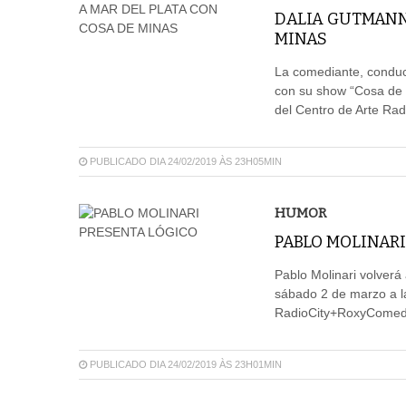
DALIA GUTMANN
MINAS
La comediante, conduct
con su show “Cosa de M
del Centro de Arte R
PUBLICADO DIA 24/02/2019 ÀS 23H05MIN
HUMOR
PABLO MOLINARI
Pablo Molinari volverá
sábado 2 de marzo a la
RadioCity+RoxyComedy
PUBLICADO DIA 24/02/2019 ÀS 23H01MIN