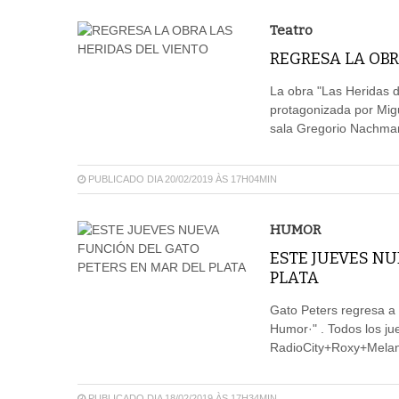
Teatro
REGRESA LA OBR
La obra "Las Heridas d
protagonizada por Migu
sala Gregorio Nachman
PUBLICADO DIA 20/02/2019 ÀS 17H04MIN
HUMOR
ESTE JUEVES NU
PLATA
Gato Peters regresa a
Humor·" . Todos los ju
RadioCity+Roxy+Melan
PUBLICADO DIA 18/02/2019 ÀS 17H34MIN