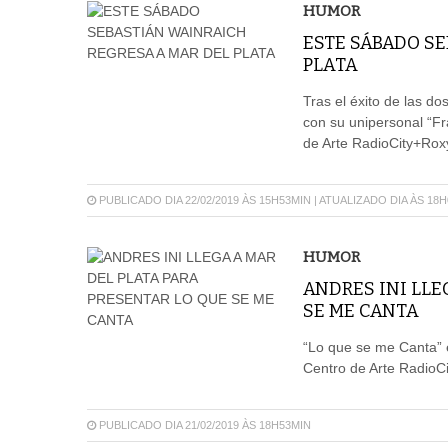
HUMOR
ESTE SÁBADO SE
PLATA
Tras el éxito de las do
con su unipersonal “Frá
de Arte RadioCity+Ro
PUBLICADO DIA 22/02/2019 ÀS 15H53MIN | ATUALIZADO DIA ÀS 18
HUMOR
ANDRES INI LLE
SE ME CANTA
“Lo que se me Canta” e
Centro de Arte Radio
PUBLICADO DIA 21/02/2019 ÀS 18H53MIN