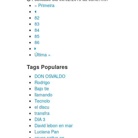
« Primeira
82
83
84
85
86
Última »
Tags Populares
DON OSVALDO
Rodrigo
Bajo tie
llamando
Tecnolo
el discu
transfra
DIA 3
David lebon en mar
Luciana Pan
eruca sativa en