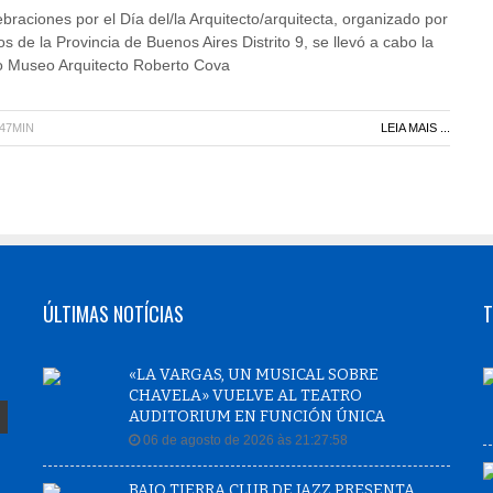
braciones por el Día del/la Arquitecto/arquitecta, organizado por
os de la Provincia de Buenos Aires Distrito 9, se llevó a cabo la
o Museo Arquitecto Roberto Cova
H47MIN
LEIA MAIS ...
ÚLTIMAS NOTÍCIAS
T
«LA VARGAS, UN MUSICAL SOBRE
CHAVELA» VUELVE AL TEATRO
AUDITORIUM EN FUNCIÓN ÚNICA
06 de agosto de 2026 às 21:27:58
BAJO TIERRA CLUB DE JAZZ PRESENTA