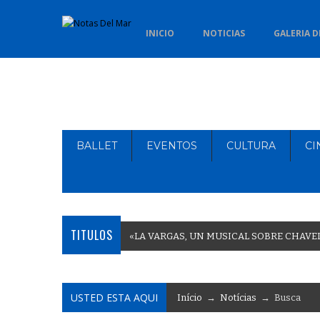
INICIO
NOTICIAS
GALERIA D
BALLET
EVENTOS
CULTURA
CI
TITULOS
«
L
A
V
A
R
G
A
S
,
U
N
M
U
S
I
C
A
L
S
O
B
R
E
C
H
A
V
E
USTED ESTA AQUI
Início
→
Notícias
→ Busca