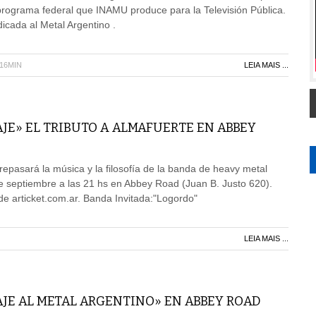
programa federal que INAMU produce para la Televisión Pública.
icada al Metal Argentino .
H16MIN
LEIA MAIS ...
E» EL TRIBUTO A ALMAFUERTE EN ABBEY
 repasará la música y la filosofía de la banda de heavy metal
e septiembre a las 21 hs en Abbey Road (Juan B. Justo 620).
de articket.com.ar. Banda Invitada:"Logordo"
LEIA MAIS ...
JE AL METAL ARGENTINO» EN ABBEY ROAD