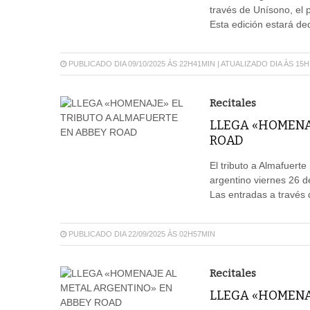
través de Unísono, el 
Esta edición estará ded
PUBLICADO DIA 09/10/2025 ÀS 22H41MIN | ATUALIZADO DIA ÀS 15
Recitales
LLEGA «HOMENAJ
ROAD
El tributo a Almafuerte
argentino viernes 26 d
Las entradas a través 
PUBLICADO DIA 22/09/2025 ÀS 02H57MIN
Recitales
LLEGA «HOMENA