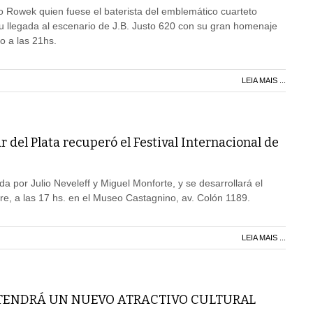
 Rowek quien fuese el baterista del emblemático cuarteto
u llegada al escenario de J.B. Justo 620 con su gran homenaje
o a las 21hs.
LEIA MAIS ...
del Plata recuperó el Festival Internacional de
a por Julio Neveleff y Miguel Monforte, y se desarrollará el
e, a las 17 hs. en el Museo Castagnino, av. Colón 1189.
LEIA MAIS ...
 TENDRÁ UN NUEVO ATRACTIVO CULTURAL