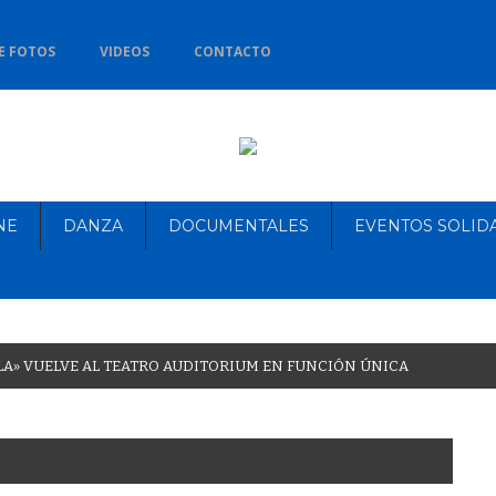
E FOTOS
VIDEOS
CONTACTO
NE
DANZA
DOCUMENTALES
EVENTOS SOLID
L
A
»
V
U
E
L
V
E
A
L
T
E
A
T
R
O
A
U
D
I
T
O
R
I
U
M
E
N
F
U
N
C
I
Ó
N
Ú
N
I
C
A