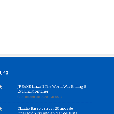
OP 3
JP SAXE lanza If The World Was Ending ft.
Evaluna Montaner
08 de abril de 2020 |
5594
Claudio Basso celebra 20 años de
Operación Triunfo en Mar del Plata