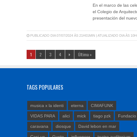
En el marco de las cele
el Colegio de Arquitect
presentación del nuev
PUBLICADO DIA 07/07/2024 ÀS 21H01MIN | ATUALIZADO DIA ÀS 10
1
2
3
4
Última »
TAGS POPULARES
musica x la identi
eterna
CIMAFUNK
VIDAS PARA
alici
mick
tiago pzk
Fundacio
caravana
diosque
David lebon en mar
Casi un
Gusto
influencer
teatro auditorium