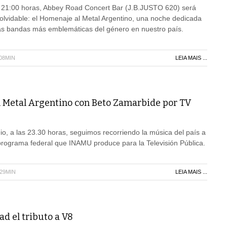
as 21:00 horas, Abbey Road Concert Bar (J.B.JUSTO 620) será
nolvidable: el Homenaje al Metal Argentino, una noche dedicada
 las bandas más emblemáticas del género en nuestro país.
H08MIN
LEIA MAIS ...
l Metal Argentino con Beto Zamarbide por TV
io, a las 23.30 horas, seguimos recorriendo la música del país a
programa federal que INAMU produce para la Televisión Pública.
H29MIN
LEIA MAIS ...
d el tributo a V8