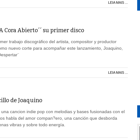
LEIA MAIS ...
A Cora Abierto´´ su primer disco
imer trabajo discográfico del artista, compositor y productor
omo nuevo corte para acompañar este lanzamiento, Joaquino,
Despertar¨
LEIA MAIS ...
illo de Joaquino
 una cancion indie pop con melodias y bases fusionadas con el
nos habla del amor compan?ero, una canción que desborda
enas vibras y sobre todo energía.