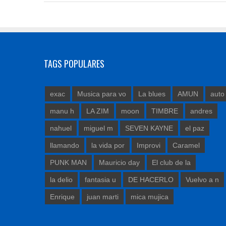
TAGS POPULARES
exac
Musica para vo
La blues
AMUN
auto
manu h
LA ZIM
moon
TIMBRE
andres
nahuel
miguel m
SEVEN KAYNE
el paz
llamando
la vida por
Improvi
Caramel
PUNK MAN
Mauricio day
El club de la
la delio
fantasia u
DE HACERLO
Vuelvo a n
Enrique
juan marti
mica mujica