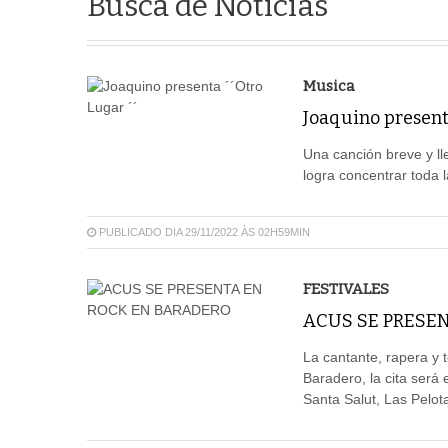
Busca de Notícias
Musica
Joaquino presenta
Una canción breve y ll
logra concentrar toda l
PUBLICADO DIA 29/11/2022 ÀS 02H59MIN
FESTIVALES
ACUS SE PRESE
La cantante, rapera y 
Baradero, la cita será
Santa Salut, Las Pelot