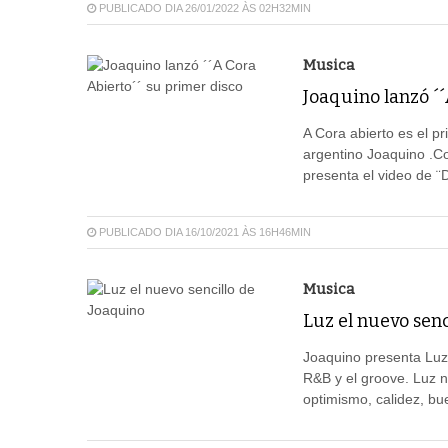
PUBLICADO DIA 26/01/2022 ÀS 02H32MIN
Musica
Joaquino lanzó ´´
A Cora abierto es el pr
argentino Joaquino .C
presenta el video de ¨
PUBLICADO DIA 16/10/2021 ÀS 16H46MIN
Musica
Luz el nuevo senc
Joaquino presenta Luz
R&B y el groove. Luz 
optimismo, calidez, bu