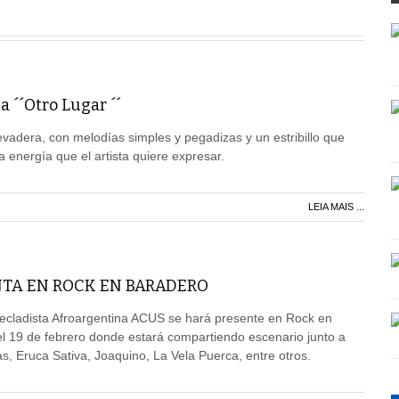
 ´´Otro Lugar ´´
evadera, con melodías simples y pegadizas y un estribillo que
a energía que el artista quiere expresar.
LEIA MAIS ...
NTA EN ROCK EN BARADERO
tecladista Afroargentina ACUS se hará presente en Rock en
 el 19 de febrero donde estará compartiendo escenario junto a
as, Eruca Sativa, Joaquino, La Vela Puerca, entre otros.