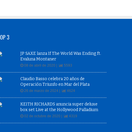
OP 3
JP SAXE lanza If The World Was Ending ft.
Evaluna Montaner
08 de abril de 2020 |
5593
Claudio Basso celebra 20 años de
Operación Triunfo en Mar del Plata
26 de marzo de 2024 |
4624
KEITH RICHARDS anuncia super deluxe
box set Live at the Hollywood Palladium
02 de octubre de 2020 |
4319