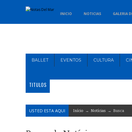
INICIO
NOTICIAS
GALERIA D
BALLET
EVENTOS
CULTURA
CI
TITULOS
USTED ESTA AQUI
Início
→
Notícias
→ Busca