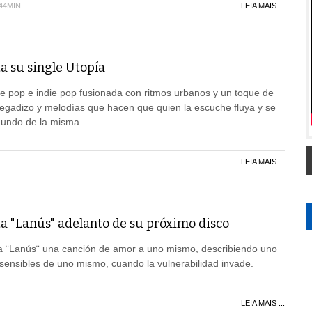
H44MIN
LEIA MAIS ...
a su single Utopía
e pop e indie pop fusionada con ritmos urbanos y un toque de
o pegadizo y melodías que hacen que quien la escuche fluya y se
gundo de la misma.
LEIA MAIS ...
a "Lanús" adelanto de su próximo disco
a ¨Lanús¨ una canción de amor a uno mismo, describiendo uno
ensibles de uno mismo, cuando la vulnerabilidad invade.
LEIA MAIS ...