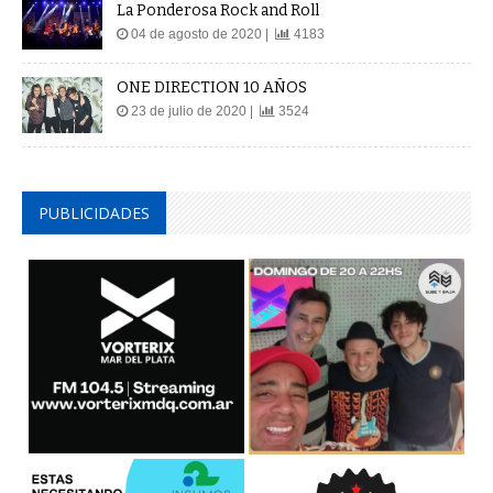
La Ponderosa Rock and Roll
04 de agosto de 2020 |
4183
ONE DIRECTION 10 AÑOS
23 de julio de 2020 |
3524
PUBLICIDADES