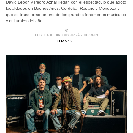
David Lebón y Pedro Aznar llegan con el espectáculo que agotó
localidades en Buenos Aires, Córdoba, Rosario y Mendoza y
que se transformó en uno de los grandes fenómenos musicales
y culturales del año.
PUBLICADO DIA 06/08/2026 ÀS 00H33MIN
LEIA MAIS ...