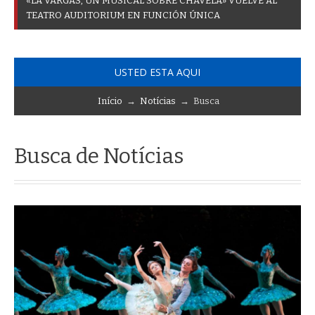
«
L
A
V
A
R
G
A
S
,
U
N
M
U
S
I
C
A
L
S
O
B
R
E
C
H
A
V
E
L
A
»
V
U
E
L
V
E
A
L
T
E
A
T
R
O
A
U
D
I
T
O
R
I
U
M
E
N
F
U
N
C
I
Ó
N
Ú
N
I
C
A
USTED ESTA AQUI
Início
→
Notícias
→ Busca
Busca de Notícias