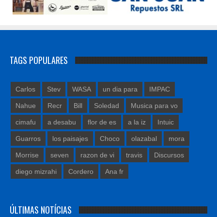
TAGS POPULARES
Carlos
Stev
WASA
un dia para
IMPAC
Nahue
Recr
Bill
Soledad
Musica para vo
cimafu
a desabu
flor de es
a la iz
Intuic
Guarros
los paisajes
Choco
olazabal
mora
Morrise
seven
razon de vi
travis
Discursos
diego mizrahi
Cordero
Ana fr
ÚLTIMAS NOTÍCIAS