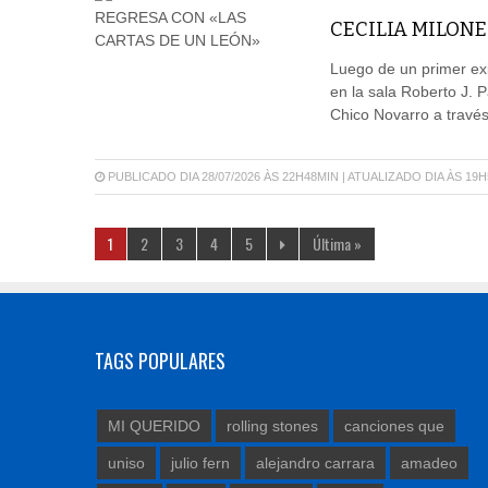
CECILIA MILONE
Luego de un primer exit
en la sala Roberto J. P
Chico Novarro a través
PUBLICADO DIA 28/07/2026 ÀS 22H48MIN | ATUALIZADO DIA ÀS 19
1
2
3
4
5
Última »
TAGS POPULARES
MI QUERIDO
rolling stones
canciones que
uniso
julio fern
alejandro carrara
amadeo