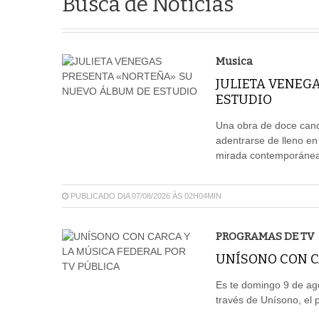
Busca de Notícias
Musica
JULIETA VENEG
ESTUDIO
Una obra de doce canci
adentrarse de lleno en
mirada contemporánea,
PUBLICADO DIA 07/08/2026 ÀS 02H04MIN
PROGRAMAS DE TV
UNÍSONO CON CA
Es te domingo 9 de ago
través de Unísono, el 