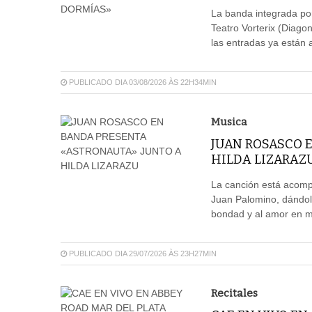
La banda integrada por
Teatro Vorterix (Diagon
las entradas ya están a
PUBLICADO DIA 03/08/2026 ÀS 22H34MIN
Musica
JUAN ROSASCO 
HILDA LIZARAZ
La canción está acompa
Juan Palomino, dándol
bondad y al amor en me
PUBLICADO DIA 29/07/2026 ÀS 23H27MIN
Recitales