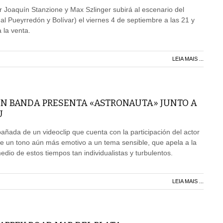
 Joaquín Stanzione y Max Szlinger subirá al escenario del
al Pueyrredón y Bolívar) el viernes 4 de septiembre a las 21 y
 la venta.
LEIA MAIS ...
EN BANDA PRESENTA «ASTRONAUTA» JUNTO A
U
ñada de un videoclip que cuenta con la participación del actor
e un tono aún más emotivo a un tema sensible, que apela a la
dio de estos tiempos tan individualistas y turbulentos.
LEIA MAIS ...