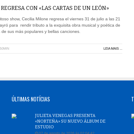
 REGRESA CON «LAS CARTAS DE UN LEÓN»
oso show, Cecilia Milone regresa el viernes 31 de julio a las 21
ayró para rendir tributo a la exquisita obra musical y poética de
 de sus más populares y bellas canciones.
H50MIN
LEIA MAIS ...
ÚLTIMAS NOTÍCIAS
T
JULIETA VENEGAS PRESENTA
«NORTEÑA» SU NUEVO ÁLBUM DE
ESTUDIO
07 de agosto de 2026 às 02:04:42