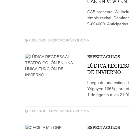
CAE EN VIVO EN
CAE presenta “All Incl
simple recital. Doming
5-604000 .Anticipadas 
PUBLICADO DIA 29/07/2026 ÀS 23H01MIN
ESPECTACULOS
LÚDICA REGRES
DE INVIERNO
Luego de una exitosa t
Yrigoyen 1665).para of
1 de agosto a las 21:0
PUBLICADO DIA 29/07/2026 ÀS 22H51MIN
ESPECTACULOS