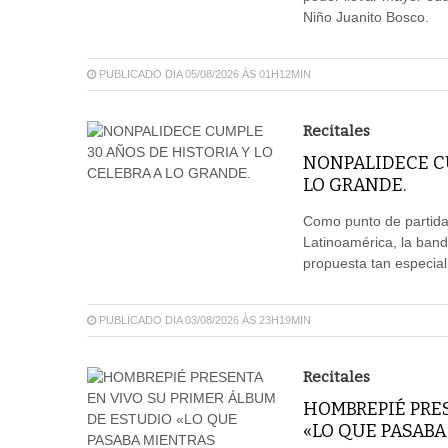
Niño Juanito Bosco.
PUBLICADO DIA 05/08/2026 ÀS 01H12MIN
Recitales
NONPALIDECE CU
LO GRANDE.
Como punto de partida 
Latinoamérica, la ban
propuesta tan especia
PUBLICADO DIA 03/08/2026 ÀS 23H19MIN
Recitales
HOMBREPIÉ PRES
«LO QUE PASAB