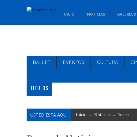
INICIO
NOTICIAS
GALERIA D
BALLET
EVENTOS
CULTURA
CI
TITULOS
USTED ESTA AQUI
Início
→
Notícias
→ Busca