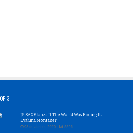
OP 3
JP SAXE lanza If The World Was Ending ft.
Evaluna Montaner
08 de abril de 2020 |
5596