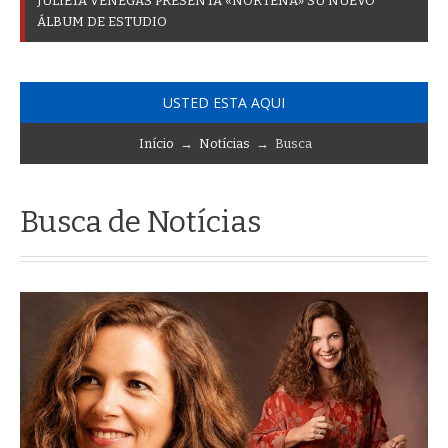
J
U
L
I
E
T
A
V
E
N
E
G
A
S
P
R
E
S
E
N
T
A
«
N
O
R
T
E
Ñ
A
»
S
U
N
U
E
V
O
Á
L
B
U
M
D
E
E
S
T
U
D
I
O
USTED ESTA AQUI
Início
→
Notícias
→ Busca
Busca de Notícias