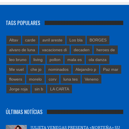
TAGS POPULARES
Altav
carde
avril areste
Los bla
BORGES
alvaro de luna
vacaciones di
decaden
heroes de
leo bruno
living
pollon
mala es
ola danza
Me vuel
che jo
nominados
Alejandro p
Paz mar
flowers
morelo
corv
luna tes
Veneno
Jorge roja
sin b
LA CARTA
ÚLTIMAS NOTÍCIAS
JULIETA VENEGAS PRESENTA «NORTEÑA» SU