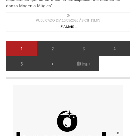
danza Magenia Múgica”.
PUBLICADO DIA 16/05/2026 ÀS 03H13MIN
LEIA MAIS ...
1
2
3
4
5
Última »