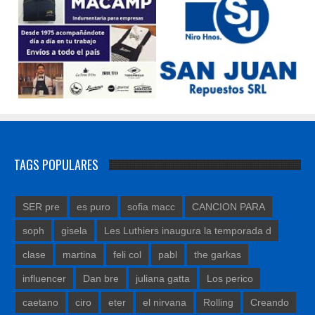
TAGS POPULARES
SER pre
es puro
sofia macc
CANCION PARA
soph
gisela
Les Luthiers inaugura la temporada d
clase
martina
feli col
pabl
the garkas
influencer
Dan bre
juliana gatta
Los perico
caetano
ciro
eter
el nirvana
Rolling
Creando