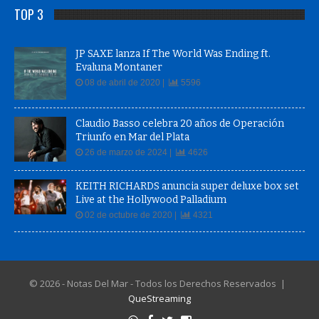
TOP 3
JP SAXE lanza If The World Was Ending ft.
Evaluna Montaner
08 de abril de 2020 |
5596
Claudio Basso celebra 20 años de Operación
Triunfo en Mar del Plata
26 de marzo de 2024 |
4626
KEITH RICHARDS anuncia super deluxe box set
Live at the Hollywood Palladium
02 de octubre de 2020 |
4321
© 2026 - Notas Del Mar - Todos los Derechos Reservados |
QueStreaming