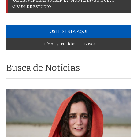
J
U
L
I
E
T
A
V
E
N
E
G
A
S
P
R
E
S
E
N
T
A
«
N
O
R
T
E
Ñ
A
»
S
U
N
U
E
V
O
Á
L
B
U
M
D
E
E
S
T
U
D
I
O
USTED ESTA AQUI
Início
→
Notícias
→ Busca
Busca de Notícias