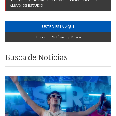
J
U
L
I
E
T
A
V
E
N
E
G
A
S
P
R
E
S
E
N
T
A
«
N
O
R
T
E
Ñ
A
»
S
U
N
U
E
V
O
Á
L
B
U
M
D
E
E
S
T
U
D
I
O
USTED ESTA AQUI
Início
→
Notícias
→ Busca
Busca de Notícias