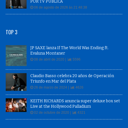
POR TV PÚBLICA
06 de agosto de 2026 às 21:48:38
TOP 3
JP SAXE lanza If The World Was Ending ft.
Evaluna Montaner
08 de abril de 2020 |
5596
Claudio Basso celebra 20 años de Operación
Triunfo en Mar del Plata
26 de marzo de 2024 |
4626
KEITH RICHARDS anuncia super deluxe box set
Live at the Hollywood Palladium
02 de octubre de 2020 |
4321