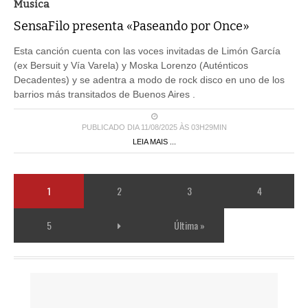
Musica
SensaFilo presenta «Paseando por Once»
Esta canción cuenta con las voces invitadas de Limón García
(ex Bersuit y Vía Varela) y Moska Lorenzo (Auténticos
Decadentes) y se adentra a modo de rock disco en uno de los
barrios más transitados de Buenos Aires .
PUBLICADO DIA 11/08/2025 ÀS 03H29MIN
LEIA MAIS ...
1
2
3
4
5
Última »