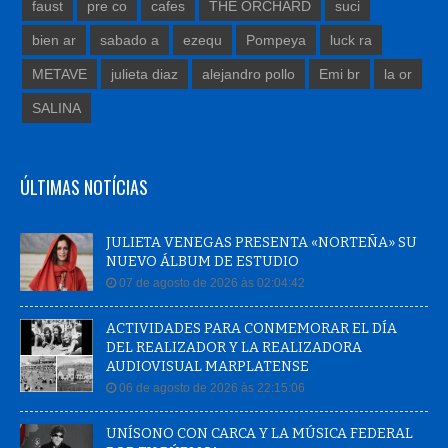
faust
pre co
cafes
THE ORCHARD
suci
bien ar
sabado a
ezequ
Pompeya
luck ra
METAVE
julieta diaz
alejandro pollo
Emi br
la or
SALINA
ÚLTIMAS NOTÍCIAS
JULIETA VENEGAS PRESENTA «NORTEÑA» SU
NUEVO ÁLBUM DE ESTUDIO
07 de agosto de 2026 às 02:04:42
ACTIVIDADES PARA CONMEMORAR EL DÍA
DEL REALIZADOR Y LA REALIZADORA
AUDIOVISUAL MARPLATENSE
06 de agosto de 2026 às 22:15:06
UNÍSONO CON CARCA Y LA MÚSICA FEDERAL