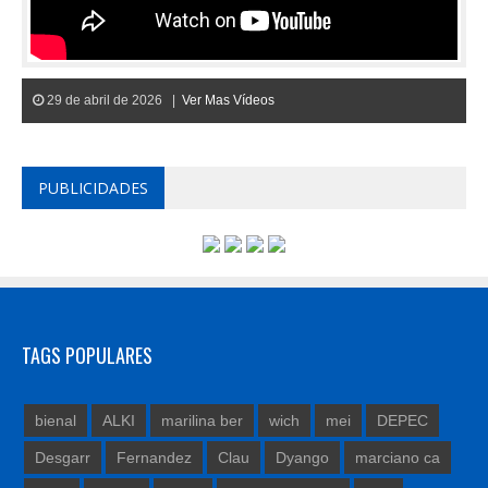
29 de abril de 2026 |
Ver Mas Vídeos
PUBLICIDADES
TAGS POPULARES
bienal
ALKI
marilina ber
wich
mei
DEPEC
Desgarr
Fernandez
Clau
Dyango
marciano ca