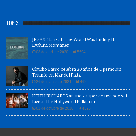
TOP 3
JP SAXE lanza If The World Was Ending ft.
Evaluna Montaner
08 de abril de 2020 |
5594
Claudio Basso celebra 20 años de Operación
Triunfo en Mar del Plata
26 de marzo de 2024 |
4625
KEITH RICHARDS anuncia super deluxe box set
Live at the Hollywood Palladium
02 de octubre de 2020 |
4320