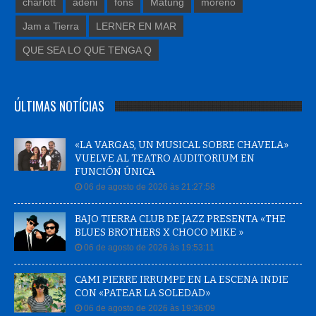
charlott
adeni
fons
Matung
moreno
Jam a Tierra
LERNER EN MAR
QUE SEA LO QUE TENGA Q
ÚLTIMAS NOTÍCIAS
«LA VARGAS, UN MUSICAL SOBRE CHAVELA»
VUELVE AL TEATRO AUDITORIUM EN
FUNCIÓN ÚNICA
06 de agosto de 2026 às 21:27:58
BAJO TIERRA CLUB DE JAZZ PRESENTA «THE
BLUES BROTHERS X CHOCO MIKE »
06 de agosto de 2026 às 19:53:11
CAMI PIERRE IRRUMPE EN LA ESCENA INDIE
CON «PATEAR LA SOLEDAD»
06 de agosto de 2026 às 19:36:09