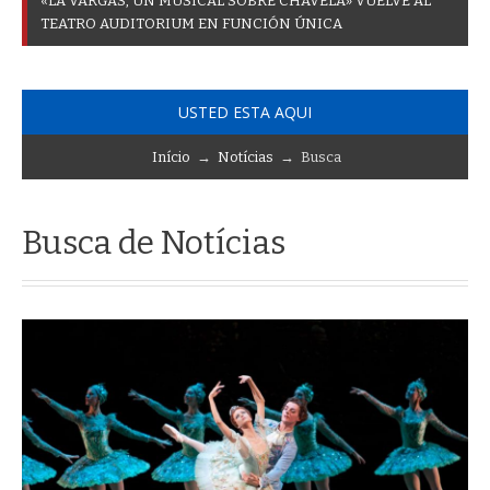
«
L
A
V
A
R
G
A
S
,
U
N
M
U
S
I
C
A
L
S
O
B
R
E
C
H
A
V
E
L
A
»
V
U
E
L
V
E
A
L
T
E
A
T
R
O
A
U
D
I
T
O
R
I
U
M
E
N
F
U
N
C
I
Ó
N
Ú
N
I
C
A
USTED ESTA AQUI
Início
→
Notícias
→ Busca
Busca de Notícias