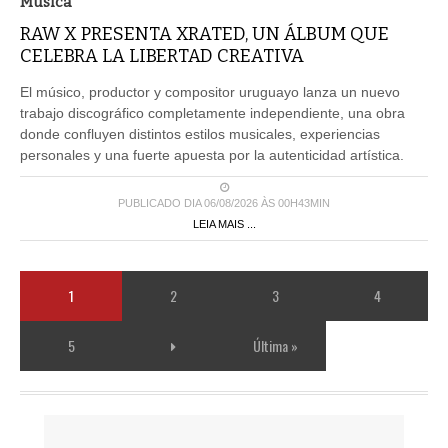
Musica
RAW X PRESENTA XRATED, UN ÁLBUM QUE
CELEBRA LA LIBERTAD CREATIVA
El músico, productor y compositor uruguayo lanza un nuevo
trabajo discográfico completamente independiente, una obra
donde confluyen distintos estilos musicales, experiencias
personales y una fuerte apuesta por la autenticidad artística.
PUBLICADO DIA 06/08/2026 ÀS 00H43MIN
LEIA MAIS ...
1
2
3
4
5
Última »