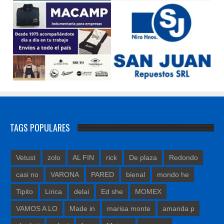
TAGS POPULARES
Vetust
zolo
AL FIN
rick
De plaza
Redondo
casi no
VARONA
PARED
bienal
mondo he
Tipito
Lirica
delai
Ed she
MOMEX
VAMOS A LO
Made in
marisa monte
amanda p