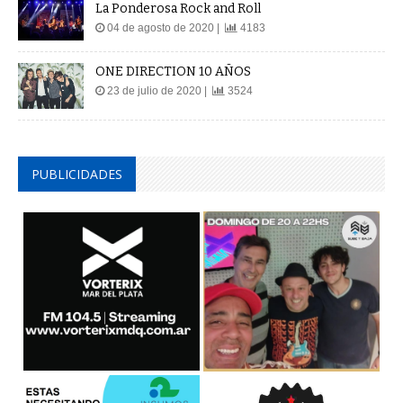
La Ponderosa Rock and Roll
04 de agosto de 2020 |
4183
ONE DIRECTION 10 AÑOS
23 de julio de 2020 |
3524
PUBLICIDADES