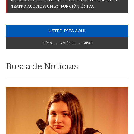
«
L
A
V
A
R
G
A
S
,
U
N
M
U
S
I
C
A
L
S
O
B
R
E
C
H
A
V
E
L
A
»
V
U
E
L
V
E
A
L
T
E
A
T
R
O
A
U
D
I
T
O
R
I
U
M
E
N
F
U
N
C
I
Ó
N
Ú
N
I
C
A
USTED ESTA AQUI
Início
→
Notícias
→ Busca
Busca de Notícias