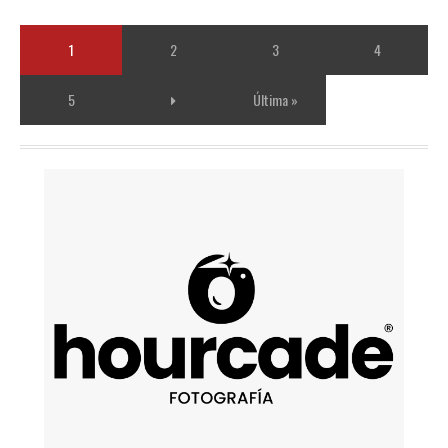
1
2
3
4
5
Última »