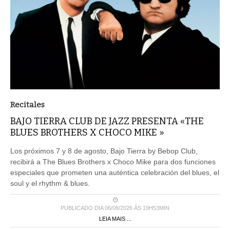
Recitales
BAJO TIERRA CLUB DE JAZZ PRESENTA «THE
BLUES BROTHERS X CHOCO MIKE »
Los próximos 7 y 8 de agosto, Bajo Tierra by Bebop Club,
recibirá a The Blues Brothers x Choco Mike para dos funciones
especiales que prometen una auténtica celebración del blues, el
soul y el rhythm & blues.
PUBLICADO DIA 06/08/2026 ÀS 19H53MIN
LEIA MAIS ...