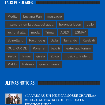
TAGS POPULARES
Medite
Luciana Pan
massacre
hazmereir en la plaza del agua
herencia lebon
gallo
lucho al atta
moda
Trimar
ADEX
ESMAY
Spinettang
Facundo g
Balla
llamando
Kaleb di
QUE PAR DE
Poner el
bajo ti
teatro auditorium
Yerba
lamas
gisela
Zoloa
musica x la identi
Maldo
Patrimo
gonza maass
ÚLTIMAS NOTÍCIAS
«LA VARGAS, UN MUSICAL SOBRE CHAVELA»
VUELVE AL TEATRO AUDITORIUM EN
FUNCIÓN ÚNICA