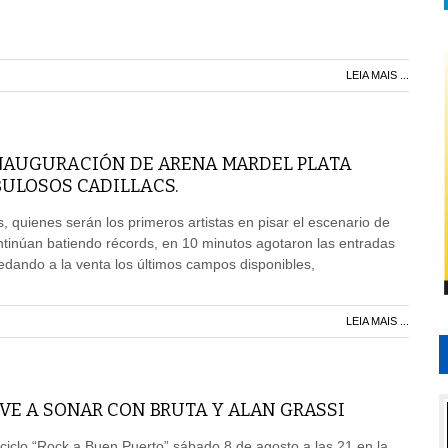
LEIA MAIS ...
INAUGURACIÓN DE ARENA MARDEL PLATA
BULOSOS CADILLACS.
, quienes serán los primeros artistas en pisar el escenario de
tinúan batiendo récords, en 10 minutos agotaron las entradas
edando a la venta los últimos campos disponibles,
LEIA MAIS ...
VE A SONAR CON BRUTA Y ALAN GRASSI
ciclo “Rock a Buen Puerto” sábado 8 de agosto a las 21 en la