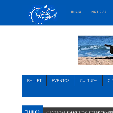
INICIO
NOTICIAS
BALLET
EVENTOS
CULTURA
CI
TITULOS
«
L
A
V
A
R
G
A
S
,
U
N
M
U
S
I
C
A
L
S
O
B
R
E
C
H
A
V
E