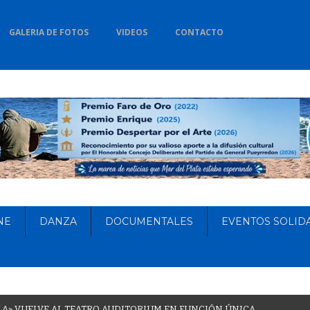
GALERIA DE FOTOS
VIDEOS
CONTACTO
NE
DANZA
DOCUMENTALES
EVENTOS SOLID
L
A
»
V
U
E
L
V
E
A
L
T
E
A
T
R
O
A
U
D
I
T
O
R
I
U
M
E
N
F
U
N
C
I
Ó
N
Ú
N
I
C
A