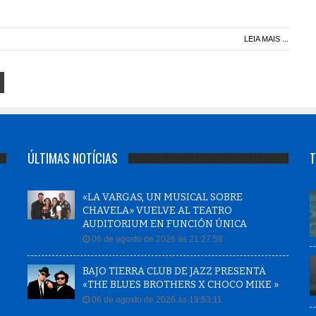
LEIA MAIS ...
ÚLTIMAS NOTÍCIAS
T
«LA VARGAS, UN MUSICAL SOBRE
CHAVELA» VUELVE AL TEATRO
AUDITORIUM EN FUNCIÓN ÚNICA
06 de agosto de 2026 às 21:27:58
BAJO TIERRA CLUB DE JAZZ PRESENTA
«THE BLUES BROTHERS X CHOCO MIKE »
06 de agosto de 2026 às 19:53:11