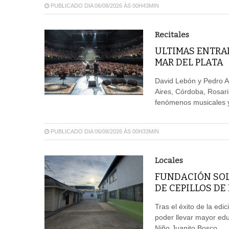
PUBLICADO DIA 06/08/2026 ÀS 00H43MIN
Recitales
ULTIMAS ENTRAD
MAR DEL PLATA
David Lebón y Pedro A
Aires, Córdoba, Rosar
fenómenos musicales y 
PUBLICADO DIA 06/08/2026 ÀS 00H33MIN
Locales
FUNDACIÓN SOL
DE CEPILLOS DE
Tras el éxito de la edi
poder llevar mayor edu
Niño Juanito Bosco.