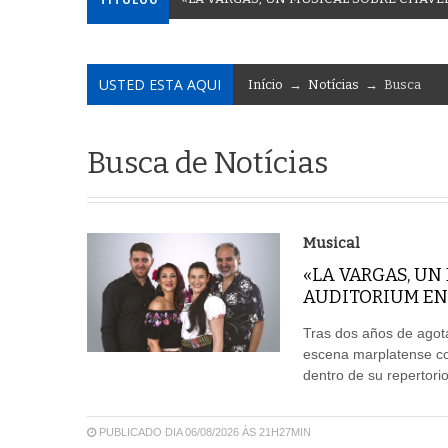
USTED ESTA AQUI
Início
→
Notícias
→ Busca
Busca de Notícias
Musical
«LA VARGAS, UN
AUDITORIUM EN
Tras dos años de agota
escena marplatense co
dentro de su repertori
PUBLICADO DIA 06/08/2026 ÀS 21H27MIN