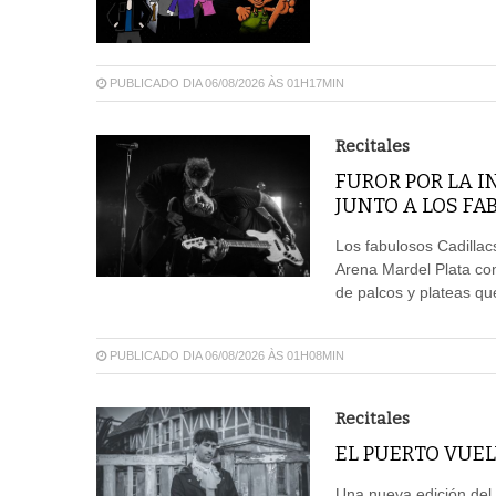
PUBLICADO DIA 06/08/2026 ÀS 01H17MIN
Recitales
FUROR POR LA 
JUNTO A LOS FA
Los fabulosos Cadillacs
Arena Mardel Plata con
de palcos y plateas qu
PUBLICADO DIA 06/08/2026 ÀS 01H08MIN
Recitales
EL PUERTO VUEL
Una nueva edición del 