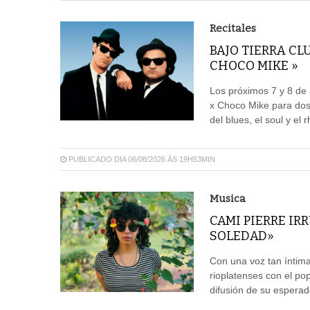
Recitales
BAJO TIERRA CL
CHOCO MIKE »
Los próximos 7 y 8 de 
x Choco Mike para dos
del blues, el soul y el 
PUBLICADO DIA 06/08/2026 ÀS 19H53MIN
Musica
CAMI PIERRE IR
SOLEDAD»
Con una voz tan íntima
rioplatenses con el pop
difusión de su espera