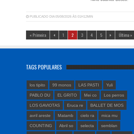
PUBLICADO DIA 05/08/2026 ÀS 01H12MIN
« Primeira
1
2
3
4
5
Última »
TAGS POPULARES
los tipito
99 monos
LAS PASTI
Yuli
PABLO DU
EL GRITO
Mei co
Los perros
LOS GAVIOTAS
Eruca re
BALLET DE MOS
avril areste
Matamb
cielo ra
mica mu
COUNTING
Abril so
selecta
semblan