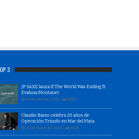
OP 3
JP SAXE lanza If The World Was Ending ft.
Evaluna Montaner
08 de abril de 2020 |
5596
Claudio Basso celebra 20 años de
Operación Triunfo en Mar del Plata
26 de marzo de 2024 |
4626