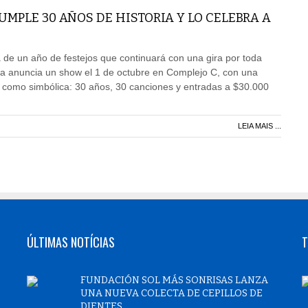
MPLE 30 AÑOS DE HISTORIA Y LO CELEBRA A
de un año de festejos que continuará con una gira por toda
da anuncia un show el 1 de octubre en Complejo C, con una
l como simbólica: 30 años, 30 canciones y entradas a $30.000
LEIA MAIS ...
ÚLTIMAS NOTÍCIAS
T
FUNDACIÓN SOL MÁS SONRISAS LANZA
UNA NUEVA COLECTA DE CEPILLOS DE
DIENTES