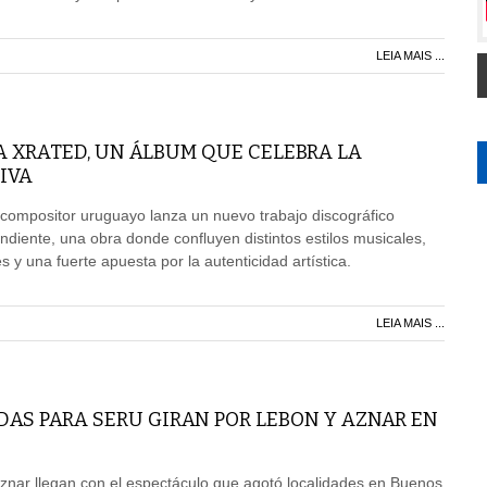
LEIA MAIS ...
A XRATED, UN ÁLBUM QUE CELEBRA LA
IVA
 compositor uruguayo lanza un nuevo trabajo discográfico
iente, una obra donde confluyen distintos estilos musicales,
 y una fuerte apuesta por la autenticidad artística.
LEIA MAIS ...
AS PARA SERU GIRAN POR LEBON Y AZNAR EN
znar llegan con el espectáculo que agotó localidades en Buenos