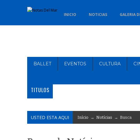
INICIO
NOTICIAS
GALERIA D
BALLET
EVENTOS
CULTURA
CI
TITULOS
USTED ESTA AQUI
Início
→
Notícias
→ Busca