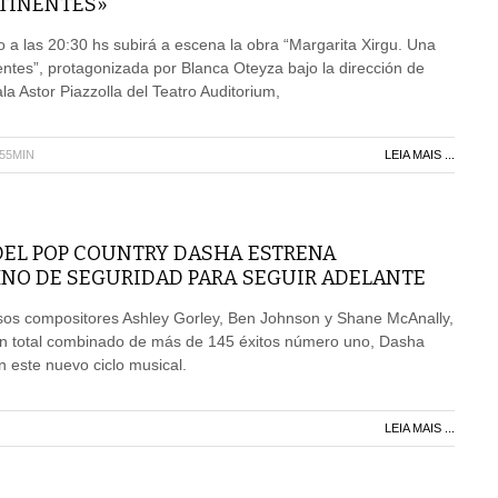
TINENTES»
 a las 20:30 hs subirá a escena la obra “Margarita Xirgu. Una
nentes”, protagonizada por Blanca Oteyza bajo la dirección de
a Astor Piazzolla del Teatro Auditorium,
H55MIN
LEIA MAIS ...
DEL POP COUNTRY DASHA ESTRENA
NO DE SEGURIDAD PARA SEGUIR ADELANTE
osos compositores Ashley Gorley, Ben Johnson y Shane McAnally,
n total combinado de más de 145 éxitos número uno, Dasha
n este nuevo ciclo musical.
LEIA MAIS ...