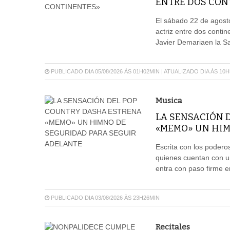
ENTRE DOS CON
El sábado 22 de agosto
actriz entre dos conti
Javier Demariaen la Sal
PUBLICADO DIA 05/08/2026 ÀS 01H02MIN | ATUALIZADO DIA ÀS 10
Musica
LA SENSACIÓN 
«MEMO» UN HIM
Escrita con los poder
quienes cuentan con u
entra con paso firme e
PUBLICADO DIA 03/08/2026 ÀS 23H26MIN
Recitales