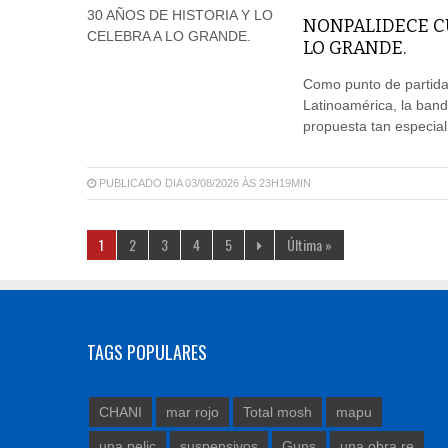
NONPALIDECE CU
LO GRANDE.
Como punto de partida 
Latinoamérica, la ban
propuesta tan especia
PUBLICADO DIA 03/08/2026 ÀS 23H19MIN
1
2
3
4
5
Última »
TAGS POPULARES
CHANI
mar rojo
Total mosh
mapu
una pelic
suspensivos
Guns
una obra re