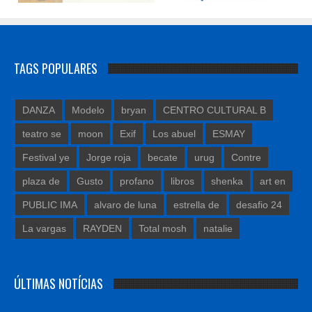
TAGS POPULARES
DANZA
Modelo
bryan
CENTRO CULTURAL B
teatro se
moon
Exif
Los abuel
ESMAY
Festival ye
Jorge roja
becate
urug
Contre
plaza de
Gusto
profano
libros
shenka
art en
PUBLIC IMA
alvaro de luna
estrella de
desafio 24
La vargas
RAYDEN
Total mosh
natalie
ÚLTIMAS NOTÍCIAS