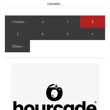
LEIA MAIS ...
« Primeira
1
2
3
4
5
Última »