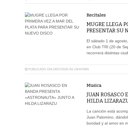
Recitales
MUGRE LLEGA PO
PRESENTAR SU 
El sábado 1 de agosto
en Club TRI (20 de Sep
recorrerá distintas ci
PUBLICADO DIA 29/07/2026 ÀS 23H47MIN
Musica
JUAN ROSASCO 
HILDA LIZARAZ
La canción está acompa
Juan Palomino, dándol
bondad y al amor en me