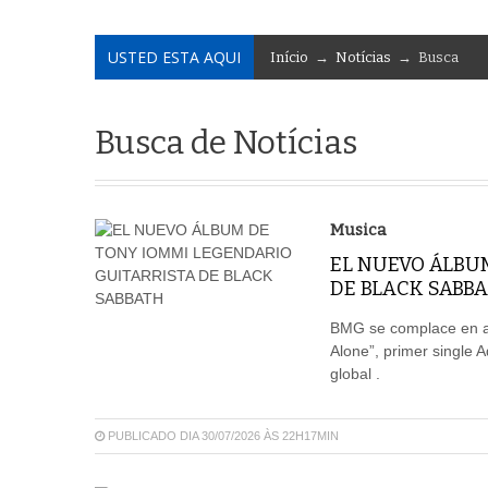
USTED ESTA AQUI
Início
→
Notícias
→ Busca
Busca de Notícias
Musica
EL NUEVO ÁLBU
DE BLACK SABB
BMG se complace en an
Alone”, primer single 
global .
PUBLICADO DIA 30/07/2026 ÀS 22H17MIN