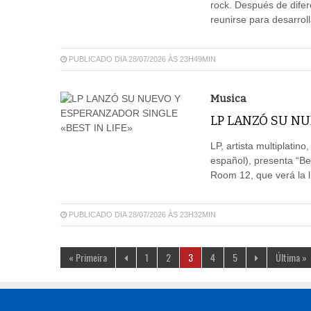
rock. Después de difer
reunirse para desarroll
PUBLICADO DIA 28/07/2026 ÀS 23H49MIN
Musica
LP LANZÓ SU NU
LP, artista multiplatin
español), presenta “Be
Room 12, que verá la l
PUBLICADO DIA 28/07/2026 ÀS 23H32MIN
« Primeira
1
2
3
4
5
Última »