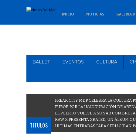
INICIO
NOTICIAS
GALERIA D
BALLET
EVENTOS
CULTURA
CI
FREAK CITY MDP CELEBRA LA CULTURA P
FUROR POR LA INAUGURACIÓN DE ARENA
EL PUERTO VUELVE A SONAR CON BRUTA
RAW X PRESENTA XRATED, UN ÁLBUM QU
TITULOS
ULTIMAS ENTRADAS PARA SERU GIRAN P