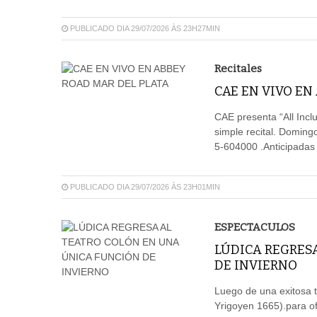
PUBLICADO DIA 29/07/2026 ÀS 23H27MIN
Recitales
CAE EN VIVO EN
CAE presenta “All Incl
simple recital. Doming
5-604000 .Anticipadas 
PUBLICADO DIA 29/07/2026 ÀS 23H01MIN
ESPECTACULOS
LÚDICA REGRES
DE INVIERNO
Luego de una exitosa t
Yrigoyen 1665).para of