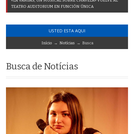
«
L
A
V
A
R
G
A
S
,
U
N
M
U
S
I
C
A
L
S
O
B
R
E
C
H
A
V
E
L
A
»
V
U
E
L
V
E
A
L
T
E
A
T
R
O
A
U
D
I
T
O
R
I
U
M
E
N
F
U
N
C
I
Ó
N
Ú
N
I
C
A
USTED ESTA AQUI
Início
→
Notícias
→ Busca
Busca de Notícias