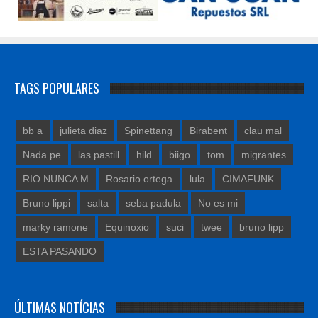
TAGS POPULARES
bb a
julieta diaz
Spinettang
Birabent
clau mal
Nada pe
las pastill
hild
biigo
tom
migrantes
RIO NUNCA M
Rosario ortega
lula
CIMAFUNK
Bruno lippi
salta
seba padula
No es mi
marky ramone
Equinoxio
suci
twee
bruno lipp
ESTA PASANDO
ÚLTIMAS NOTÍCIAS