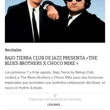
Recitales
BAJO TIERRA CLUB DE JAZZ PRESENTA «THE
BLUES BROTHERS X CHOCO MIKE »
Los próximos 7 y 8 de agosto, Bajo Tierra by Bebop Club,
recibirá a The Blues Brothers x Choco Mike para dos funciones
especiales que prometen una auténtica celebración del blues, el
soul y el rhythm & blues.
PUBLICADO DIA 06/08/2026 ÀS 19H53MIN
LEIA MAIS ...