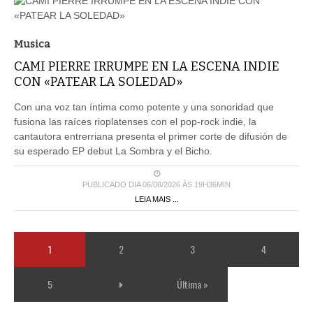
Musica
CAMI PIERRE IRRUMPE EN LA ESCENA INDIE
CON «PATEAR LA SOLEDAD»
Con una voz tan íntima como potente y una sonoridad que
fusiona las raíces rioplatenses con el pop-rock indie, la
cantautora entrerriana presenta el primer corte de difusión de
su esperado EP debut La Sombra y el Bicho.
PUBLICADO DIA 06/08/2026 ÀS 19H36MIN
LEIA MAIS ...
1
2
3
4
5
Última »