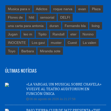
Musica para v
Adictos
roque narva
evan
Plaza
Flores de
hild
sensorial
DELFI
una carta para antonia
duran
Fernando bla
living
Jugan
leo m
Tipito
Randall
eter
Nonino
INOCENTE
Los gavi
muster
Cuest
La valen
Toyo
Barbara
Miranda sote
ÚLTIMAS NOTÍCIAS
«LA VARGAS, UN MUSICAL SOBRE CHAVELA»
VUELVE AL TEATRO AUDITORIUM EN
FUNCIÓN ÚNICA
06 de agosto de 2026 às 21:27:58
BAJO TIERRA CLUB DE JAZZ PRESENTA «THE