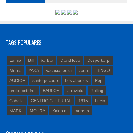
TAGS POPULARES
Lumie
Bill
barbar
David lebo
Despertar p
Morris
YAKA
vacaciones di
zoon
TENGO
AUDIOF
santo pecado
Los abuelos
Pep
emilio estefan
BARLOV
la revista
Rolling
Caballe
CENTRO CULTURAL
1915
Lucia
MARKI
MOURA
Kaleb di
moreno