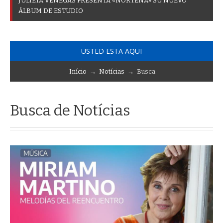
J
U
L
I
E
T
A
V
E
N
E
G
A
S
P
R
E
S
E
N
T
A
«
N
O
R
T
E
Ñ
A
»
S
U
N
U
E
V
O
Á
L
B
U
M
D
E
E
S
T
U
D
I
O
USTED ESTA AQUI
Início
→
Notícias
→ Busca
Busca de Notícias