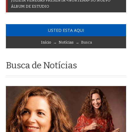
J
U
L
I
E
T
A
V
E
N
E
G
A
S
P
R
E
S
E
N
T
A
«
N
O
R
T
E
Ñ
A
»
S
U
N
U
E
V
O
Á
L
B
U
M
D
E
E
S
T
U
D
I
O
USTED ESTA AQUI
Início
→
Notícias
→ Busca
Busca de Notícias