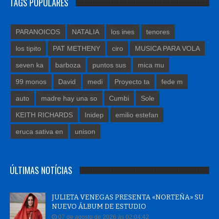
TAGS POPULARES
PARANOICOS
NATALIA
los ines
tenores
los tipito
PAT METHENY
ciro
MUSICA PARA VOLA
seven ka
barboza
puntos sus
mica mu
99 monos
David
medi
Proyecto ta
fede m
auto
madre hay una so
Cumbi
Sole
KEITH RICHARDS
Inidep
emilio estefan
eruca sativa en
unison
ÚLTIMAS NOTÍCIAS
JULIETA VENEGAS PRESENTA «NORTEÑA» SU
NUEVO ÁLBUM DE ESTUDIO
07 de agosto de 2026 às 02:04:42