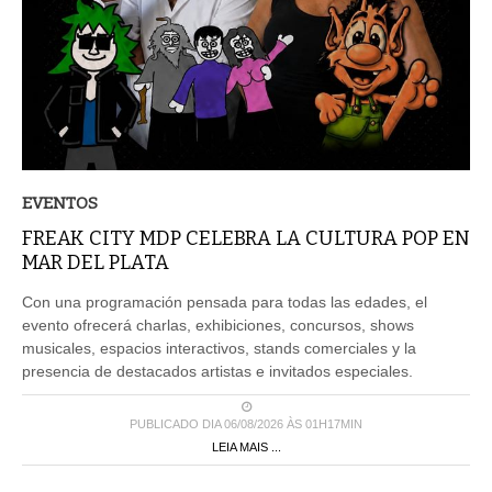
EVENTOS
FREAK CITY MDP CELEBRA LA CULTURA POP EN
MAR DEL PLATA
Con una programación pensada para todas las edades, el
evento ofrecerá charlas, exhibiciones, concursos, shows
musicales, espacios interactivos, stands comerciales y la
presencia de destacados artistas e invitados especiales.
PUBLICADO DIA 06/08/2026 ÀS 01H17MIN
LEIA MAIS ...