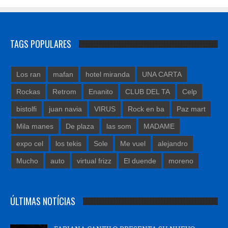
TAGS POPULARES
Los ran
mafan
hotel miranda
UNA CARTA
Rockas
Retrom
Enanito
CLUB DEL TA
Celp
bistolfi
juan navia
VIRUS
Rock en ba
Paz mart
Mila manes
De plaza
las som
MADAME
expo cel
los tekis
Sole
Me vuel
alejandro
Mucho
auto
virtual frizz
El duende
moreno
ÚLTIMAS NOTÍCIAS