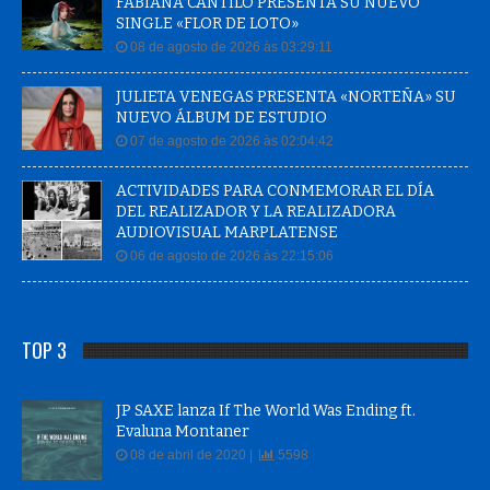
FABIANA CANTILO PRESENTA SU NUEVO
SINGLE «FLOR DE LOTO»
08 de agosto de 2026 às 03:29:11
JULIETA VENEGAS PRESENTA «NORTEÑA» SU
NUEVO ÁLBUM DE ESTUDIO
07 de agosto de 2026 às 02:04:42
ACTIVIDADES PARA CONMEMORAR EL DÍA
DEL REALIZADOR Y LA REALIZADORA
AUDIOVISUAL MARPLATENSE
06 de agosto de 2026 às 22:15:06
TOP 3
JP SAXE lanza If The World Was Ending ft.
Evaluna Montaner
08 de abril de 2020 |
5598