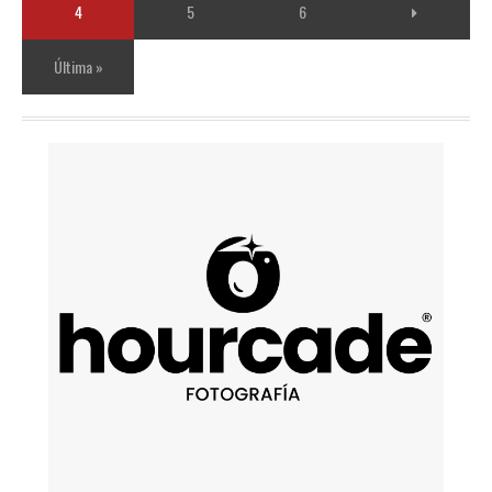
4
5
6
Última »