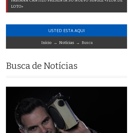
F
A
B
I
A
N
A
C
A
N
T
I
L
O
P
R
E
S
E
N
T
A
S
U
N
U
E
V
O
S
I
N
G
L
E
«
F
L
O
R
D
E
L
O
T
O
»
USTED ESTA AQUI
Início
→
Notícias
→ Busca
Busca de Notícias