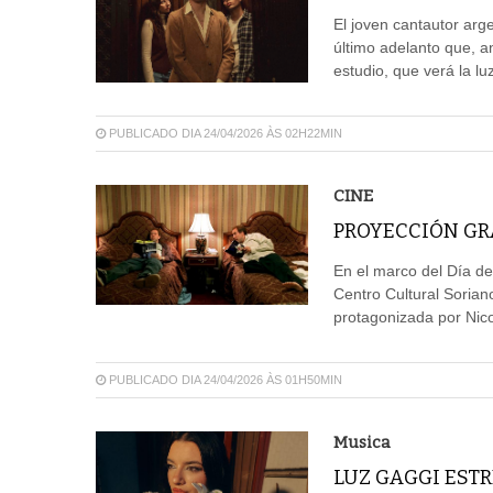
El joven cantautor arg
último adelanto que, a
estudio, que verá la l
PUBLICADO DIA 24/04/2026 ÀS 02H22MIN
CINE
PROYECCIÓN GRA
En el marco del Día del
Centro Cultural Sorian
protagonizada por Nico
PUBLICADO DIA 24/04/2026 ÀS 01H50MIN
Musica
LUZ GAGGI EST