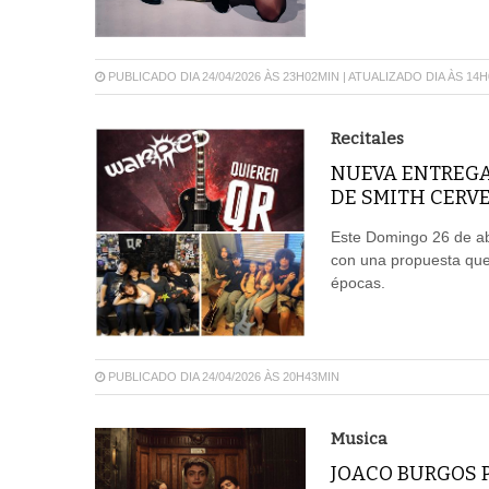
PUBLICADO DIA 24/04/2026 ÀS 23H02MIN | ATUALIZADO DIA ÀS 14
Recitales
NUEVA ENTREGA
DE SMITH CERV
Este Domingo 26 de abr
con una propuesta que r
épocas.
PUBLICADO DIA 24/04/2026 ÀS 20H43MIN
Musica
JOACO BURGOS 