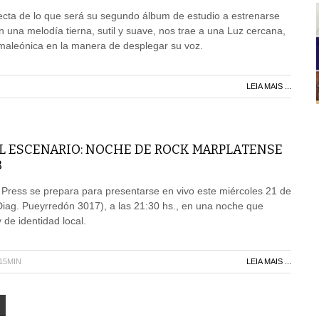
fecta de lo que será su segundo álbum de estudio a estrenarse
una melodía tierna, sutil y suave, nos trae a una Luz cercana,
aleónica en la manera de desplegar su voz.
LEIA MAIS ...
AL ESCENARIO: NOCHE DE ROCK MARPLATENSE
B
Press se prepara para presentarse en vivo este miércoles 21 de
Diag. Pueyrredón 3017), a las 21:30 hs., en una noche que
 de identidad local.
H15MIN
LEIA MAIS ...