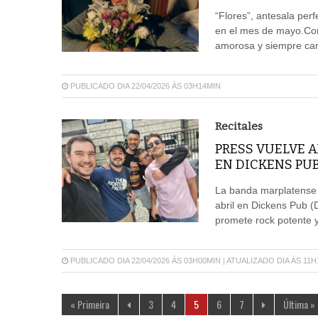
“Flores”, antesala per
en el mes de mayo.Con 
amorosa y siempre cam
PUBLICADO DIA 22/04/2026 ÀS 03H14MIN
Recitales
PRESS VUELVE 
EN DICKENS PU
La banda marplatense 
abril en Dickens Pub (
promete rock potente y
PUBLICADO DIA 22/04/2026 ÀS 03H00MIN | ATUALIZADO DIA ÀS 11
« Primeira
3
4
5
6
7
Última »