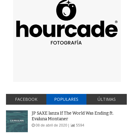
FACEBOOK
POPULARES
ÚLTIMAS
JP SAXE lanza If The World Was Ending ft.
Evaluna Montaner
08 de abril de 2020 |
5594