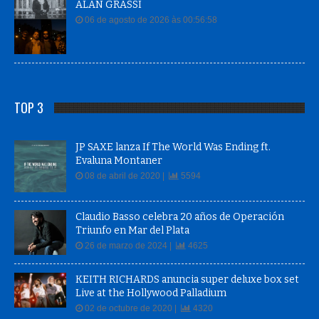
ALAN GRASSI
06 de agosto de 2026 às 00:56:58
TOP 3
JP SAXE lanza If The World Was Ending ft.
Evaluna Montaner
08 de abril de 2020 |
5594
Claudio Basso celebra 20 años de Operación
Triunfo en Mar del Plata
26 de marzo de 2024 |
4625
KEITH RICHARDS anuncia super deluxe box set
Live at the Hollywood Palladium
02 de octubre de 2020 |
4320