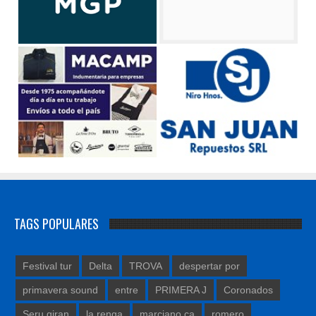
TAGS POPULARES
Festival tur
Delta
TROVA
despertar por
primavera sound
entre
PRIMERA J
Coronados
Seru giran
la renga
marciano ca
romero