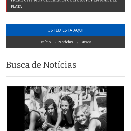
F
R
E
A
K
C
I
T
Y
M
D
P
C
E
L
E
B
R
A
L
A
C
U
L
T
U
R
A
P
O
P
E
N
M
A
R
D
E
L
P
L
A
T
A
USTED ESTA AQUI
Início
→
Notícias
→ Busca
Busca de Notícias