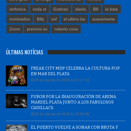
sinfonica
soda st
Gutman
alanis
Bill
la bata
nominados
Billy
sof
el ultimo ba
suavemente
Zooni
premios es
roberto cova
ÚLTIMAS NOTÍCIAS
FREAK CITY MDP CELEBRA LA CULTURA POP
EN MAR DEL PLATA
06 de agosto de 2026 às 01:17:14
FUROR POR LA INAUGURACIÓN DE ARENA
MARDEL PLATA JUNTO A LOS FABULOSOS
CADILLACS.
06 de agosto de 2026 às 01:08:39
EL PUERTO VUELVE A SONAR CON BRUTA Y