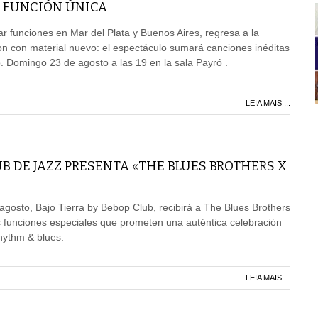
 FUNCIÓN ÚNICA
r funciones en Mar del Plata y Buenos Aires, regresa a la
n con material nuevo: el espectáculo sumará canciones inéditas
o. Domingo 23 de agosto a las 19 en la sala Payró .
LEIA MAIS ...
UB DE JAZZ PRESENTA «THE BLUES BROTHERS X
agosto, Bajo Tierra by Bebop Club, recibirá a The Blues Brothers
 funciones especiales que prometen una auténtica celebración
rhythm & blues.
LEIA MAIS ...