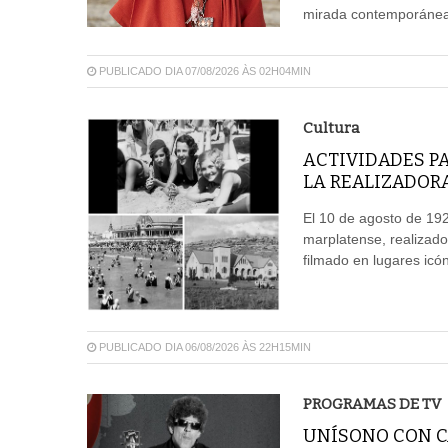
mirada contemporánea,
PUBLICADO DIA 07/08/2026 ÀS 02H04MIN
Cultura
ACTIVIDADES P
LA REALIZADOR
El 10 de agosto de 192
marplatense, realizado
filmado en lugares icón
PUBLICADO DIA 06/08/2026 ÀS 22H15MIN
PROGRAMAS DE TV
UNÍSONO CON CA