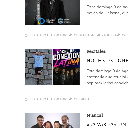
Es te domingo 9 de ago
través de Unísono, el 
PUBLICADO DIA 06/08/2026 ÀS 21H48MIN | ATUALIZADO DIA ÀS 22
Recitales
NOCHE DE CONE
Este domingo 9 de agos
escenario que reunirá 
pop rock latino convivi
PUBLICADO DIA 06/08/2026 ÀS 21H34MIN
Musical
«LA VARGAS, UN