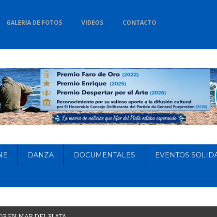
GALERIA DE FOTOS
VIDEOS
CONTACTO
NE
DANZA
DOCUMENTALES
EVENTOS SOLID
O
P
E
N
M
A
R
D
E
L
P
L
A
T
A