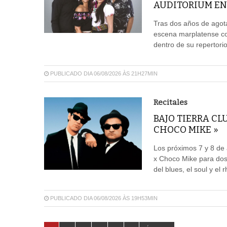
AUDITORIUM EN
Tras dos años de agota
escena marplatense co
dentro de su repertori
PUBLICADO DIA 06/08/2026 ÀS 21H27MIN
Recitales
BAJO TIERRA CL
CHOCO MIKE »
Los próximos 7 y 8 de 
x Choco Mike para dos
del blues, el soul y el 
PUBLICADO DIA 06/08/2026 ÀS 19H53MIN