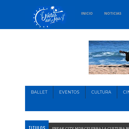
INICIO
NOTICIAS
BALLET
EVENTOS
CULTURA
CI
TITULOS
F
R
E
A
K
C
I
T
Y
M
D
P
C
E
L
E
B
R
A
L
A
C
U
L
T
U
R
A
P