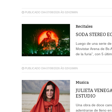
PUBLICADO DIA 07/08/2026 ÀS 02H29MIN
Recitales
SODA STEREO EC
Luego de una serie de
Movistar Arena de Bs 
de la furia”, con 5 últ
PUBLICADO DIA 07/08/2026 ÀS 02H16MIN
Musica
JULIETA VENEG
ESTUDIO
Una obra de doce canci
adentrarse de lleno en