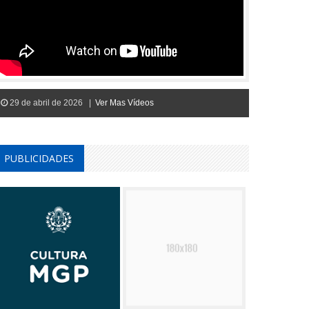
29 de abril de 2026 |
Ver Mas Vídeos
PUBLICIDADES