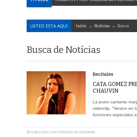
USTED ESTA AQUI
Início
→
Notícias
→ Busca
Busca de Notícias
Recitales
CATA GOMEZ PR
CHAUVIN
La joven cantante mar
videoclip, "Verano en 
funciones especiales a
PUBLICADO DIA 07/08/2026 ÀS 02H54MIN