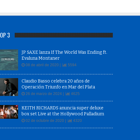
OP 3
JP SAXE lanza If The World Was Ending ft.
Evaluna Montaner
08 de abril de 2020 |
5594
Claudio Basso celebra 20 años de
Operación Triunfo en Mar del Plata
26 de marzo de 2024 |
4625
KEITH RICHARDS anuncia super deluxe
box set Live at the Hollywood Palladium
02 de octubre de 2020 |
4320