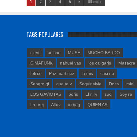
1
2
3
4
5
Última »
TAGS POPULARES
cienti
unison
MUSE
MUCHO BARDO
CIMAFUNK
nahuel vas
los caligaris
Masacre
feli co
Paz martinez
la mis
casi no
Sangre gi
que te v
Seguir vivie
Delta
miel
LOS GAVIOTAS
boris
El nirv
suci
Soy ra
La orej
Altav
airbag
QUIEN AS