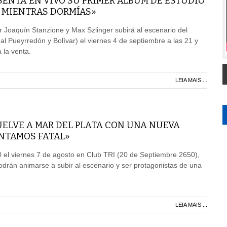
ENTA EN VIVO SU PRIMER ÁLBUM DE ESTUDIO
A MIENTRAS DORMÍAS»
 Joaquín Stanzione y Max Szlinger subirá al escenario del
al Pueyrredón y Bolívar) el viernes 4 de septiembre a las 21 y
 la venta.
LEIA MAIS ...
UELVE A MAR DEL PLATA CON UNA NUEVA
ANTAMOS FATAL»
30 el viernes 7 de agosto en Club TRI (20 de Septiembre 2650),
odrán animarse a subir al escenario y ser protagonistas de una
LEIA MAIS ...