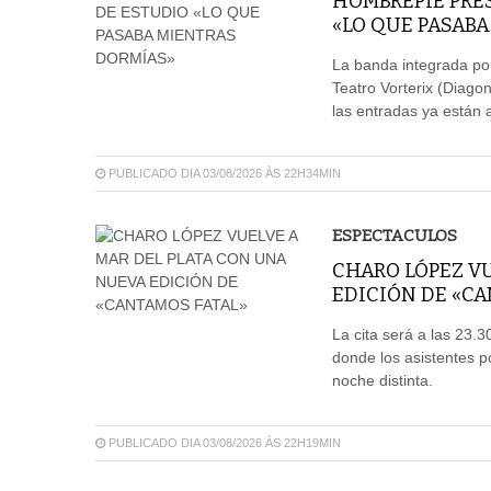
HOMBREPIÉ PRES
«LO QUE PASAB
La banda integrada por
Teatro Vorterix (Diagon
las entradas ya están a
PUBLICADO DIA 03/08/2026 ÀS 22H34MIN
ESPECTACULOS
CHARO LÓPEZ V
EDICIÓN DE «C
La cita será a las 23.
donde los asistentes p
noche distinta.
PUBLICADO DIA 03/08/2026 ÀS 22H19MIN