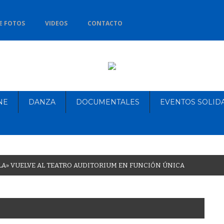
E FOTOS
VIDEOS
CONTACTO
NE
DANZA
DOCUMENTALES
EVENTOS SOLID
L
A
»
V
U
E
L
V
E
A
L
T
E
A
T
R
O
A
U
D
I
T
O
R
I
U
M
E
N
F
U
N
C
I
Ó
N
Ú
N
I
C
A