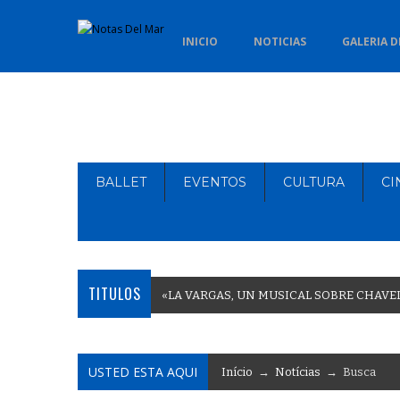
INICIO
NOTICIAS
GALERIA D
BALLET
EVENTOS
CULTURA
CI
TITULOS
«
L
A
V
A
R
G
A
S
,
U
N
M
U
S
I
C
A
L
S
O
B
R
E
C
H
A
V
E
USTED ESTA AQUI
Início
→
Notícias
→ Busca