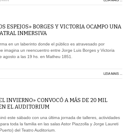
H14MIN
LEIA MAIS ...
OS ESPEJOS» BORGES Y VICTORIA OCAMPO UNA
EATRAL INMERSIVA
forma en un laberinto donde el público es atravesado por
 imagina un reencuentro entre Jorge Luis Borges y Victoria
agosto a las 19 hs. en Matheu 1851.
LEIA MAIS ...
EL INVIERNO» CONVOCÓ A MÁS DE 20 MIL
EN EL AUDITORIUM
lminó este sábado con una última jornada de talleres, actividades
para toda la familia en las salas Astor Piazzolla y Jorge Laureti
Puerto) del Teatro Auditorium.