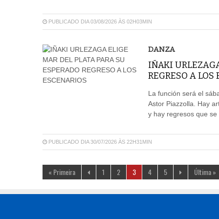
PUBLICADO DIA 03/08/2026 ÀS 02H03MIN
DANZA
IÑAKI URLEZAGA
REGRESO A LOS
La función será el sáb
Astor Piazzolla. Hay ar
y hay regresos que se 
PUBLICADO DIA 30/07/2026 ÀS 22H31MIN
« Primeira
1
2
3
4
5
Última »