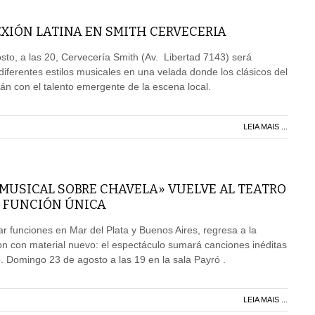
XIÓN LATINA EN SMITH CERVECERIA
to, a las 20, Cervecería Smith (Av. Libertad 7143) será
diferentes estilos musicales en una velada donde los clásicos del
rán con el talento emergente de la escena local.
LEIA MAIS ...
 MUSICAL SOBRE CHAVELA» VUELVE AL TEATRO
 FUNCIÓN ÚNICA
r funciones en Mar del Plata y Buenos Aires, regresa a la
n con material nuevo: el espectáculo sumará canciones inéditas
o. Domingo 23 de agosto a las 19 en la sala Payró .
LEIA MAIS ...