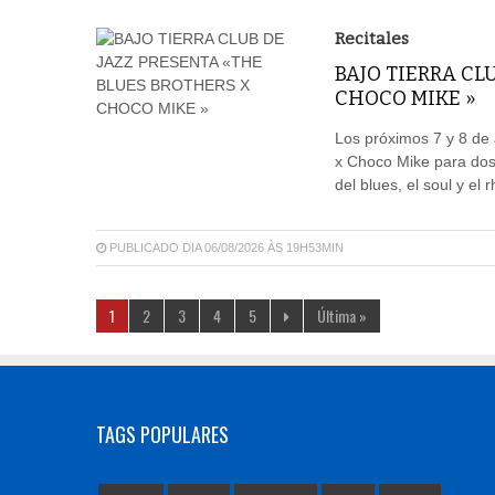
Recitales
BAJO TIERRA CL
CHOCO MIKE »
Los próximos 7 y 8 de 
x Choco Mike para dos
del blues, el soul y el 
PUBLICADO DIA 06/08/2026 ÀS 19H53MIN
1
2
3
4
5
Última »
TAGS POPULARES