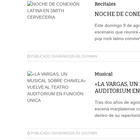
Recitales
NOCHE DE CONE
Este domingo 9 de agos
escenario que reunirá 
pop rock latino convivi
PUBLICADO DIA 06/08/2026 ÀS 21H34MIN
Musical
«LA VARGAS, UN
AUDITORIUM EN
Tras dos años de agota
escena marplatense co
dentro de su repertori
PUBLICADO DIA 06/08/2026 ÀS 21H27MIN