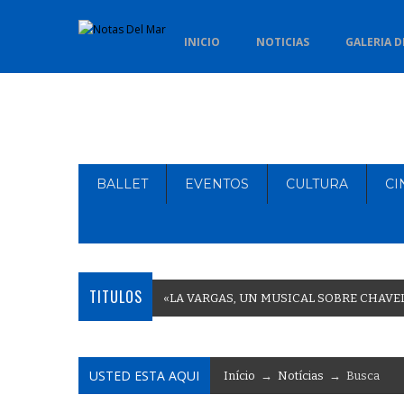
INICIO
NOTICIAS
GALERIA D
BALLET
EVENTOS
CULTURA
CI
TITULOS
«
L
A
V
A
R
G
A
S
,
U
N
M
U
S
I
C
A
L
S
O
B
R
E
C
H
A
V
E
USTED ESTA AQUI
Início
→
Notícias
→ Busca