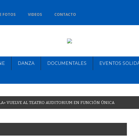
E FOTOS
VIDEOS
CONTACTO
NE
DANZA
DOCUMENTALES
EVENTOS SOLID
L
A
»
V
U
E
L
V
E
A
L
T
E
A
T
R
O
A
U
D
I
T
O
R
I
U
M
E
N
F
U
N
C
I
Ó
N
Ú
N
I
C
A