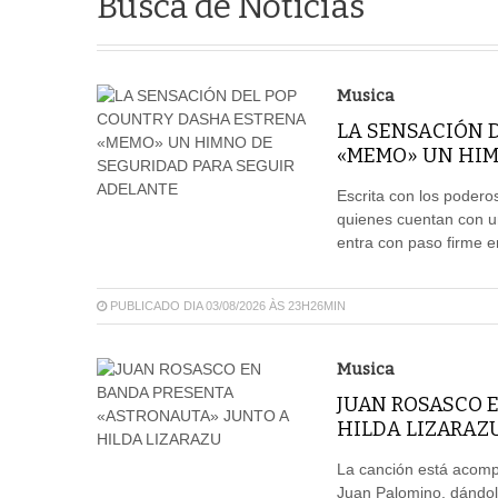
Busca de Notícias
Musica
LA SENSACIÓN 
«MEMO» UN HIM
Escrita con los poder
quienes cuentan con u
entra con paso firme e
PUBLICADO DIA 03/08/2026 ÀS 23H26MIN
Musica
JUAN ROSASCO 
HILDA LIZARAZ
La canción está acompa
Juan Palomino, dándol