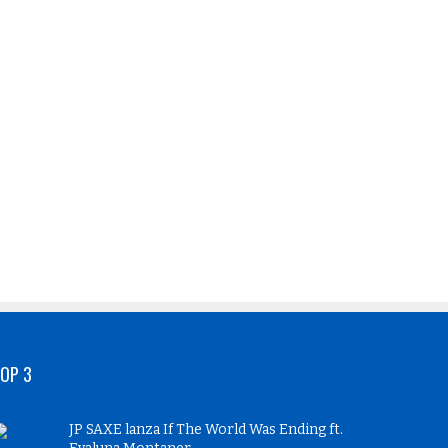
OP 3
JP SAXE lanza If The World Was Ending ft.