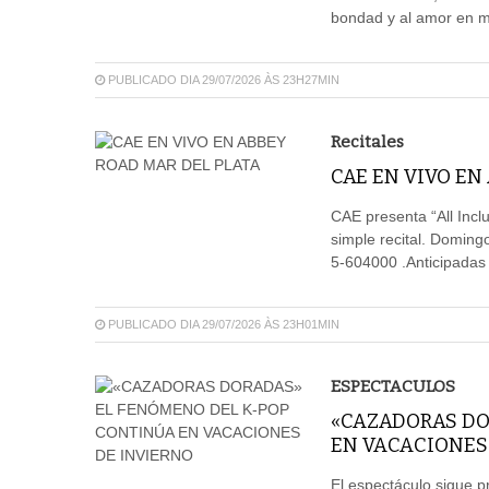
bondad y al amor en me
PUBLICADO DIA 29/07/2026 ÀS 23H27MIN
Recitales
CAE EN VIVO EN
CAE presenta “All Incl
simple recital. Doming
5-604000 .Anticipadas 
PUBLICADO DIA 29/07/2026 ÀS 23H01MIN
ESPECTACULOS
«CAZADORAS DO
EN VACACIONES
El espectáculo sigue p