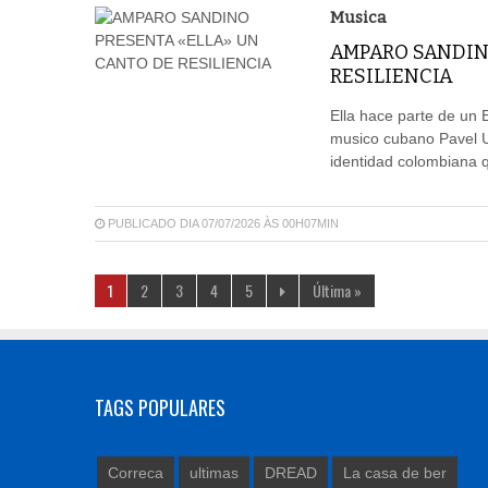
Musica
AMPARO SANDIN
RESILIENCIA
Ella hace parte de un 
musico cubano Pavel U
identidad colombiana q
PUBLICADO DIA 07/07/2026 ÀS 00H07MIN
1
2
3
4
5
Última »
TAGS POPULARES
Correca
ultimas
DREAD
La casa de ber