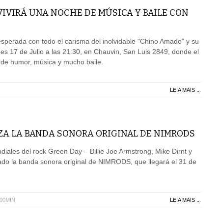
VIVIRÁ UNA NOCHE DE MÚSICA Y BAILE CON
 esperada con todo el carisma del inolvidable "Chino Amado" y su
nes 17 de Julio a las 21:30, en Chauvin, San Luis 2849, donde el
r de humor, música y mucho baile.
LEIA MAIS ...
ZA LA BANDA SONORA ORIGINAL DE NIMRODS
diales del rock Green Day – Billie Joe Armstrong, Mike Dirnt y
ado la banda sonora original de NIMRODS, que llegará el 31 de
H00MIN
LEIA MAIS ...