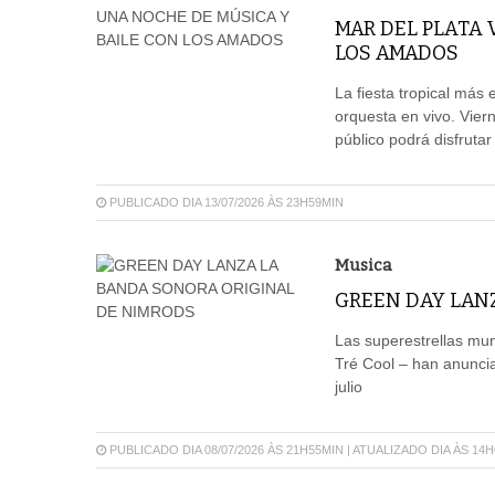
MAR DEL PLATA 
LOS AMADOS
La fiesta tropical más
orquesta en vivo. Vier
público podrá disfruta
PUBLICADO DIA 13/07/2026 ÀS 23H59MIN
Musica
GREEN DAY LAN
Las superestrellas mun
Tré Cool – han anunci
julio
PUBLICADO DIA 08/07/2026 ÀS 21H55MIN | ATUALIZADO DIA ÀS 14