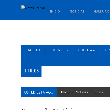
INICIO
NOTICIAS
GALERIA D
BALLET
EVENTOS
CULTURA
CI
TITULOS
USTED ESTA AQUI
Início
→
Notícias
→ Busca