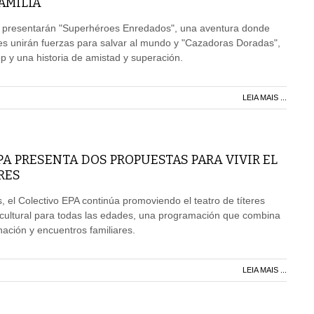
AMILIA
se presentarán "Superhéroes Enredados", una aventura donde
es unirán fuerzas para salvar al mundo y "Cazadoras Doradas",
op y una historia de amistad y superación.
LEIA MAIS ...
PA PRESENTA DOS PROPUESTAS PARA VIVIR EL
RES
el Colectivo EPA continúa promoviendo el teatro de títeres
cultural para todas las edades, una programación que combina
nación y encuentros familiares.
LEIA MAIS ...