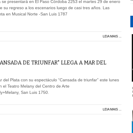
a se presentará en El Paso Córdoba 2253 el martes 29 de enero
de su regreso a los escenarios luego de casi tres años. Las
nta en Musical Norte -San Luis 1787
LEIA MAIS ...
ANSADA DE TRIUNFAR" LLEGA A MAR DEL
r del Plata con su espectáculo “Cansada de triunfar” este lunes
n el Teatro Melany del Centro de Arte
+Melany, San Luis 1750.
LEIA MAIS ...