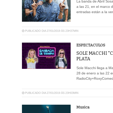
La banda de Abril Sos
a las 21, en el marco 
entradas están a la ve
PUBLICADO DIA 27/01/2019 ÀS 23H37MIN
ESPECTACULOS
SOLE MACCHI "C
PLATA
Sole Macchi llega a Ma
28 de enero a las 22 e
RadioCity+RoxyComedy
PUBLICADO DIA 27/01/2019 ÀS 23H03MIN
Musica