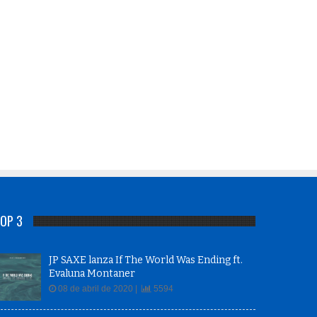
OP 3
JP SAXE lanza If The World Was Ending ft.
Evaluna Montaner
08 de abril de 2020 |
5594