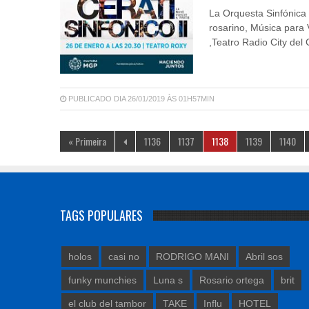
La Orquesta Sinfónica 
rosarino, Música para 
,Teatro Radio City del
PUBLICADO DIA 26/01/2019 ÀS 01H57MIN
« Primeira
1136
1137
1138
1139
1140
TAGS POPULARES
holos
casi no
RODRIGO MANI
Abril sos
funky munchies
Luna s
Rosario ortega
brit
el club del tambor
TAKE
Influ
HOTEL