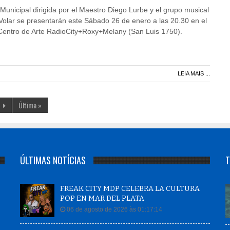
Municipal dirigida por el Maestro Diego Lurbe y el grupo musical
Volar se presentarán este Sábado 26 de enero a las 20.30 en el
 Centro de Arte RadioCity+Roxy+Melany (San Luis 1750).
LEIA MAIS ...
Última »
ÚLTIMAS NOTÍCIAS
T
FREAK CITY MDP CELEBRA LA CULTURA
POP EN MAR DEL PLATA
06 de agosto de 2026 às 01:17:14