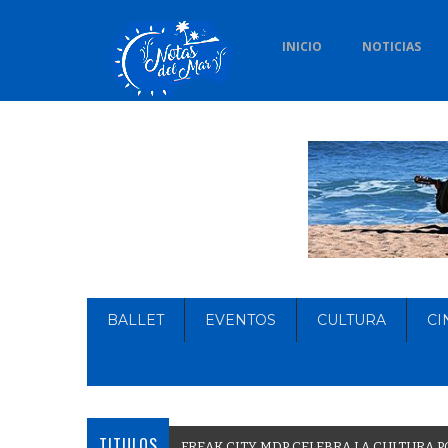
INICIO
NOTICIAS
BALLET
EVENTOS
CULTURA
CI
TITULOS
F
R
E
A
K
C
I
T
Y
M
D
P
C
E
L
E
B
R
A
L
A
C
U
L
T
U
R
A
P