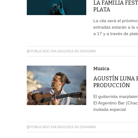
LA FAMILIA FES
PLATA
La cita será el próximo
entradas estarán a la
a 17 y a través de pla
PUBLICADO DIA 26/01/2019 ÀS 02H51MIN
Musica
AGUSTÍN LUNA 
PRODUCCIÓN
El guitarrista marplate
El Argentino Bar (Cha
invitada especial.
PUBLICADO DIA 26/01/2019 ÀS 02H44MIN