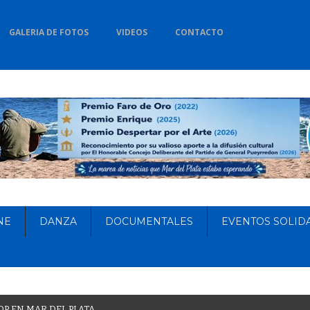
GALERIA DE FOTOS
VIDEOS
CONTACTO
NE
DANZA
DOCUMENTALES
EVENTOS SOLID
O
P
E
N
M
A
R
D
E
L
P
L
A
T
A