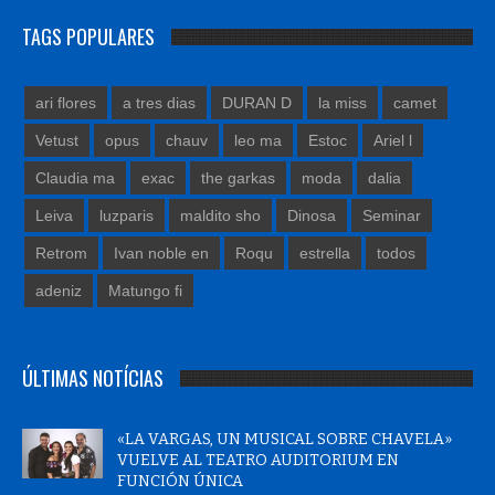
TAGS POPULARES
ari flores
a tres dias
DURAN D
la miss
camet
Vetust
opus
chauv
leo ma
Estoc
Ariel l
Claudia ma
exac
the garkas
moda
dalia
Leiva
luzparis
maldito sho
Dinosa
Seminar
Retrom
Ivan noble en
Roqu
estrella
todos
adeniz
Matungo fi
ÚLTIMAS NOTÍCIAS
«LA VARGAS, UN MUSICAL SOBRE CHAVELA»
VUELVE AL TEATRO AUDITORIUM EN
FUNCIÓN ÚNICA