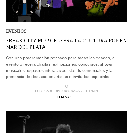
EVENTOS
FREAK CITY MDP CELEBRA LA CULTURA POP EN
MAR DEL PLATA
Con una programación pensada para todas las edades, el
evento ofrecerá charlas, exhibiciones, concursos, shows
musicales, espacios interactivos, stands comerciales y la
presencia de destacados artistas e invitados especiales.
PUBLICADO DIA 06/08/2026 ÀS 01H17MIN
LEIA MAIS ...