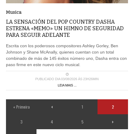
Musica
LA SENSACIÓN DEL POP COUNTRY DASHA
ESTRENA «MEMO» UN HIMNO DE SEGURIDAD
PARA SEGUIR ADELANTE
Escrita con los poderosos compositores Ashley Gorley, Ben
Johnson y Shane McAnally, quienes cuentan con un total
combinado de más de 145 éxitos número uno, Dasha entra con
paso firme en este nuevo ciclo musical.
PUBLICADO DIA 03/08/2026 ÀS 23H26MIN
LEIA MAIS ...
« Primeira
1
2
3
4
5