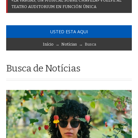
«
L
A
V
A
R
G
A
S
,
U
N
M
U
S
I
C
A
L
S
O
B
R
E
C
H
A
V
E
L
A
»
V
U
E
L
V
E
A
L
T
E
A
T
R
O
A
U
D
I
T
O
R
I
U
M
E
N
F
U
N
C
I
Ó
N
Ú
N
I
C
A
USTED ESTA AQUI
Início
→
Notícias
→ Busca
Busca de Notícias