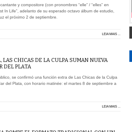
o, cantante y compositore (con pronombres “elle” / “elles” en
st In Life”, adelanto de su esperado octavo álbum de estudio,
uz el próximo 2 de septiembre.
LEIA MAIS ...
L, LAS CHICAS DE LA CULPA SUMAN NUEVA
R DEL PLATA
lico, se confirmó una función extra de Las Chicas de la Culpa
ar del Plata, con horario matinée: el martes 8 de septiembre a
LEIA MAIS ...