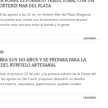
A ROMPE EL FORMATO TRADICIONAL CON UN
ORTERIX MAR DEL PLATA
8 de agosto a las 21 hs, en Vorterix Mar del Plata (Diagonal
a puesta que rompe con el escenario convencional para
mucho más cercana entre la banda y la gente.
LEIA MAIS ...
ES
BRA SUS 163 AÑOS Y SE PREPARA PARA LA
A DEL BUÑUELO ARTESANAL
dad, el próximo 31 de julio, y la primera edición de la Fiesta del
9 de agosto en Del Carril, proponen descubrir un destino
 historia, naturaleza, gastronomía, pueblos rurales .
LEIA MAIS ...