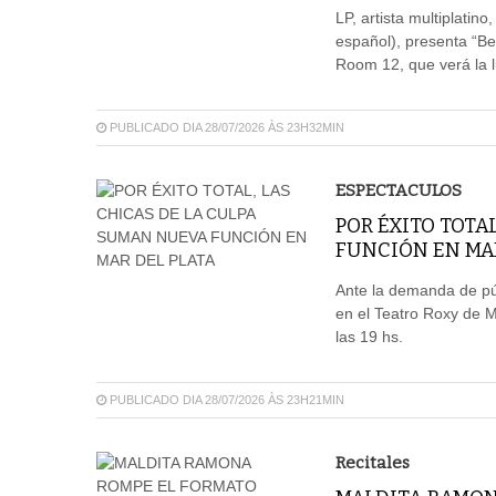
LP, artista multiplatin
español), presenta “Be
Room 12, que verá la l
PUBLICADO DIA 28/07/2026 ÀS 23H32MIN
ESPECTACULOS
POR ÉXITO TOTA
FUNCIÓN EN MA
Ante la demanda de púb
en el Teatro Roxy de M
las 19 hs.
PUBLICADO DIA 28/07/2026 ÀS 23H21MIN
Recitales