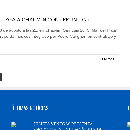
 LLEGA A CHAUVIN CON «REUNIÓN»
 8 de agosto a las 21, en Chauvin (San Luis 2849, Mar del Plata),
grupo de músicos integrado por Pedro Carignan en contrabajo y
.
LEIA MAIS ...
ÚLTIMAS NOTÍCIAS
T
JULIETA VENEGAS PRESENTA
«NORTEÑA» SU NUEVO ÁLBUM DE