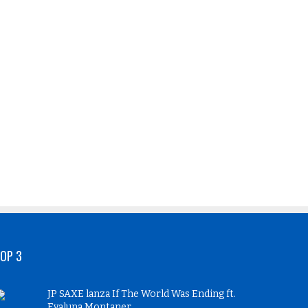
OP 3
JP SAXE lanza If The World Was Ending ft.
Evaluna Montaner