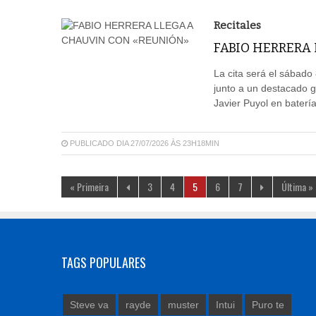
Recitales
FABIO HERRERA
La cita será el sábado
junto a un destacado 
Javier Puyol en batería
PUBLICADO DIA 27/07/2026 ÀS 23H18MIN
« Primeira
3
4
5
6
7
Última »
TAGS POPULARES
Steve va
rayde
muster
Intui
Puro te