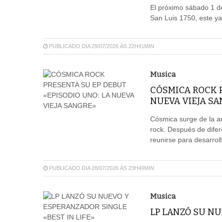
El próximo sábado 1 de
San Luis 1750, este ya
PUBLICADO DIA 29/07/2026 ÀS 22H41MIN
Musica
CÓSMICA ROCK P
NUEVA VIEJA S
Cósmica surge de la a
rock. Después de difer
reunirse para desarroll
PUBLICADO DIA 28/07/2026 ÀS 23H49MIN
Musica
LP LANZÓ SU NU