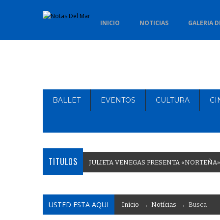
INICIO
NOTICIAS
GALERIA D
BALLET
EVENTOS
CULTURA
CI
TITULOS
J
U
L
I
E
T
A
V
E
N
E
G
A
S
P
R
E
S
E
N
T
A
«
N
O
R
T
E
Ñ
A
»
USTED ESTA AQUI
Início
→
Notícias
→ Busca