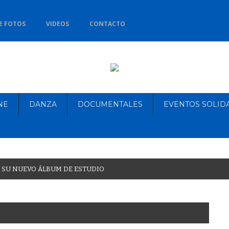
E FOTOS
VIDEOS
CONTACTO
NE
DANZA
DOCUMENTALES
EVENTOS SOLID
S
U
N
U
E
V
O
Á
L
B
U
M
D
E
E
S
T
U
D
I
O