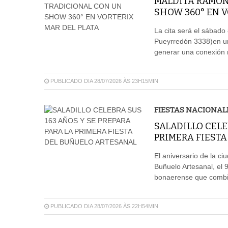
MALDITA RAMON
SHOW 360° EN V
La cita será el sábado 
Pueyrredón 3338)en un
generar una conexión 
PUBLICADO DIA 28/07/2026 ÀS 23H15MIN
FIESTAS NACIONAL
SALADILLO CELE
PRIMERA FIEST
El aniversario de la ciu
Buñuelo Artesanal, el 
bonaerense que combina
PUBLICADO DIA 28/07/2026 ÀS 22H54MIN