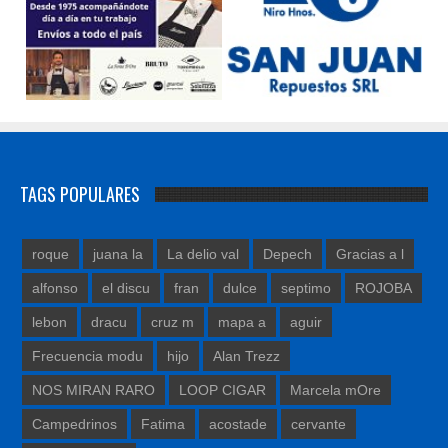
TAGS POPULARES
roque
juana la
La delio val
Depech
Gracias a l
alfonso
el discu
fran
dulce
septimo
ROJOBA
lebon
dracu
cruz m
mapa a
aguir
Frecuencia modu
hijo
Alan Trezz
NOS MIRAN RARO
LOOP CIGAR
Marcela mOre
Campedrinos
Fatima
acostade
cervante