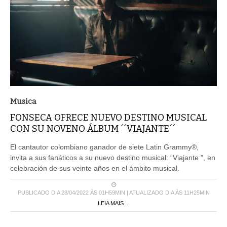
Musica
FONSECA OFRECE NUEVO DESTINO MUSICAL
CON SU NOVENO ÁLBUM ´´VIAJANTE´´
El cantautor colombiano ganador de siete Latin Grammy®,
invita a sus fanáticos a su nuevo destino musical: “Viajante ”, en
celebración de sus veinte años en el ámbito musical.
PUBLICADO DIA 28/04/2022 ÀS 01H59MIN | ATUALIZADO DIA ÀS 11H25MIN
LEIA MAIS ...