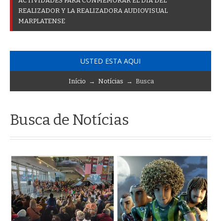
A
C
T
I
V
I
D
A
D
E
S
P
A
R
A
C
O
N
M
E
M
O
R
A
R
E
L
D
Í
A
D
E
L
R
E
A
L
I
Z
A
D
O
R
Y
L
A
R
E
A
L
I
Z
A
D
O
R
A
A
U
D
I
O
V
I
S
U
A
L
M
A
R
P
L
A
T
E
N
S
E
USTED ESTA AQUI
Início
→
Notícias
→ Busca
Busca de Notícias