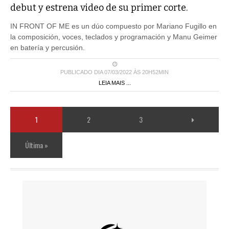
debut y estrena video de su primer corte.
IN FRONT OF ME es un dúo compuesto por Mariano Fugillo en
la composición, voces, teclados y programación y Manu Geimer
en batería y percusión.
PUBLICADO DIA 07/03/2022 ÀS 20H52MIN
LEIA MAIS ...
1
2
3
Última »