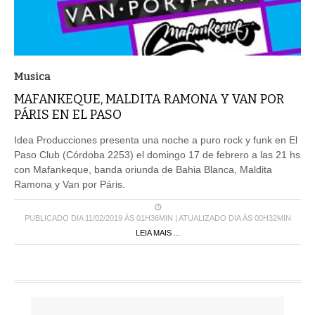
Musica
MAFANKEQUE, MALDITA RAMONA Y VAN POR
PÁRIS EN EL PASO
Idea Producciones presenta una noche a puro rock y funk en El
Paso Club (Córdoba 2253) el domingo 17 de febrero a las 21 hs
con Mafankeque, banda oriunda de Bahia Blanca, Maldita
Ramona y Van por Páris.
PUBLICADO DIA 11/02/2019 ÀS 01H36MIN | ATUALIZADO DIA ÀS 00H32MIN
LEIA MAIS ...