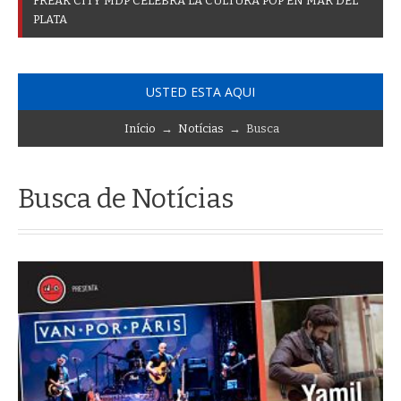
F
R
E
A
K
C
I
T
Y
M
D
P
C
E
L
E
B
R
A
L
A
C
U
L
T
U
R
A
P
O
P
E
N
M
A
R
D
E
L
P
L
A
T
A
USTED ESTA AQUI
Início
→
Notícias
→ Busca
Busca de Notícias