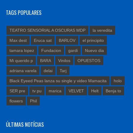
TAGS POPULARES
TEATRO SENSORIAL A OSCURAS MDP
la veredita
Max dest
Eruca sat
BARLOV
el principito
tamara lopez
Fundacion
gardi
Nuevo dia
Mi querido p
BARA
Vinilos
OPUESTOS
adriana varela
delai
Tarj
Black Eyeed Peas lanza su single y video Mamacita
holo
SER pre
tv pu
marica
VELVET
Helt
Benja to
flowers
Phil
ÚLTIMAS NOTÍCIAS