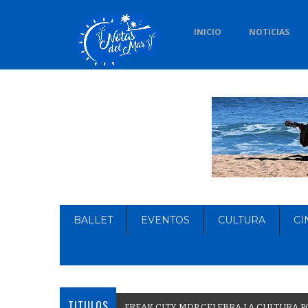
INICIO
NOTICIAS
BALLET
EVENTOS
CULTURA
CI
TITULOS
F
R
E
A
K
C
I
T
Y
M
D
P
C
E
L
E
B
R
A
L
A
C
U
L
T
U
R
A
P