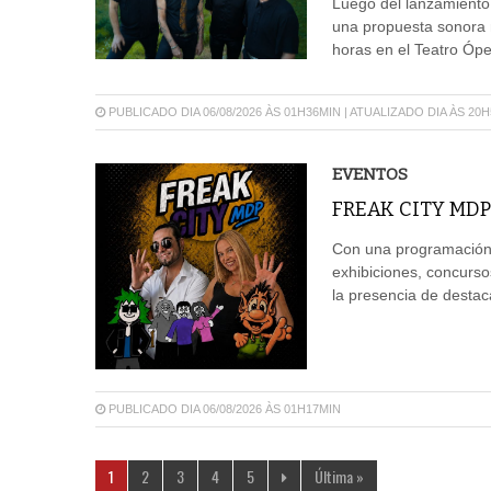
Luego del lanzamiento
una propuesta sonora m
horas en el Teatro Ópe
PUBLICADO DIA 06/08/2026 ÀS 01H36MIN | ATUALIZADO DIA ÀS 20
EVENTOS
FREAK CITY MDP
Con una programación 
exhibiciones, concurso
la presencia de destaca
PUBLICADO DIA 06/08/2026 ÀS 01H17MIN
1
2
3
4
5
Última »