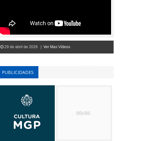
29 de abril de 2026 |
Ver Mas Vídeos
PUBLICIDADES