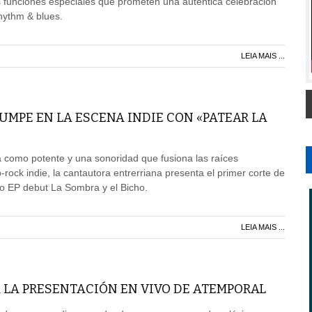
 funciones especiales que prometen una auténtica celebración
rhythm & blues.
LEIA MAIS ...
RUMPE EN LA ESCENA INDIE CON «PATEAR LA
 como potente y una sonoridad que fusiona las raíces
-rock indie, la cantautora entrerriana presenta el primer corte de
do EP debut La Sombra y el Bicho.
LEIA MAIS ...
 LA PRESENTACIÓN EN VIVO DE ATEMPORAL