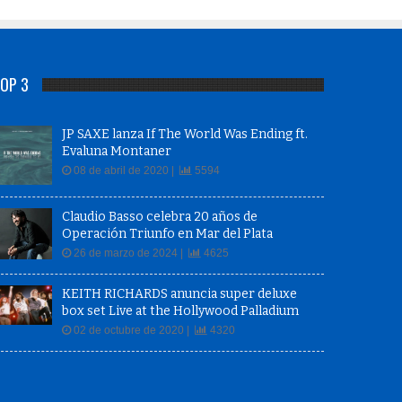
OP 3
JP SAXE lanza If The World Was Ending ft.
Evaluna Montaner
08 de abril de 2020 |
5594
Claudio Basso celebra 20 años de
Operación Triunfo en Mar del Plata
26 de marzo de 2024 |
4625
KEITH RICHARDS anuncia super deluxe
box set Live at the Hollywood Palladium
02 de octubre de 2020 |
4320