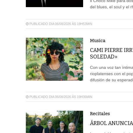
x Choco Mike para dos
del blues, el soul y el 
PUBLICADO DIA 06/08/2026 ÀS 19H53MIN
Musica
CAMI PIERRE IR
SOLEDAD»
Con una voz tan íntima
rioplatenses con el pop
difusión de su espera
PUBLICADO DIA 06/08/2026 ÀS 19H36MIN
Recitales
ÁRBOL ANUNCIA