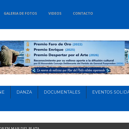
GALERIA DE FOTOS
VIDEOS
CONTACTO
NE
DANZA
DOCUMENTALES
EVENTOS SOLID
O
P
E
N
M
A
R
D
E
L
P
L
A
T
A