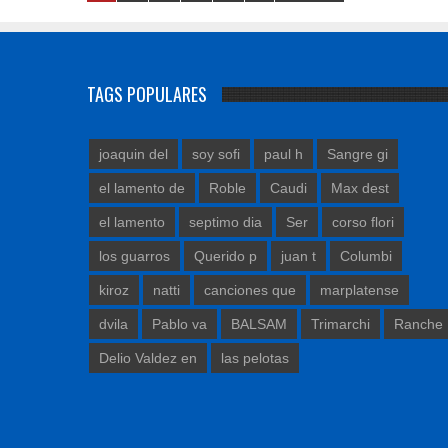
TAGS POPULARES
joaquin del
soy sofi
paul h
Sangre gi
el lamento de
Roble
Caudi
Max dest
el lamento
septimo dia
Ser
corso flori
los guarros
Querido p
juan t
Columbi
kiroz
natti
canciones que
marplatense
dvila
Pablo va
BALSAM
Trimarchi
Ranche
Delio Valdez en
las pelotas