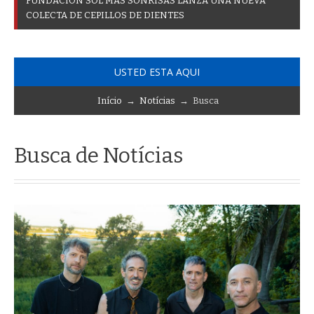
F
U
N
D
A
C
I
Ó
N
S
O
L
M
Á
S
S
O
N
R
I
S
A
S
L
A
N
Z
A
U
N
A
N
U
E
V
A
C
O
L
E
C
T
A
D
E
C
E
P
I
L
L
O
S
D
E
D
I
E
N
T
E
S
USTED ESTA AQUI
Início
→
Notícias
→ Busca
Busca de Notícias