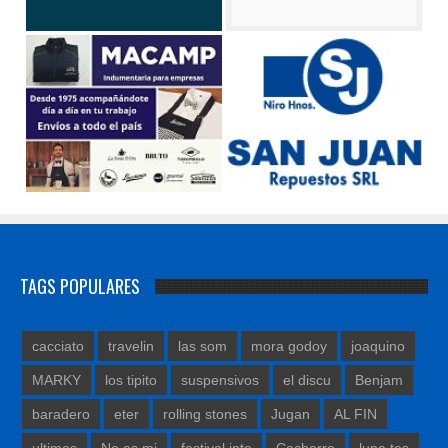
TAGS POPULARES
cacciato
travelin
las som
mora godoy
joaquino
MARKY
los tipito
suspensivos
el discu
Benjam
baradero
eter
rolling stones
Jugan
AL FIN