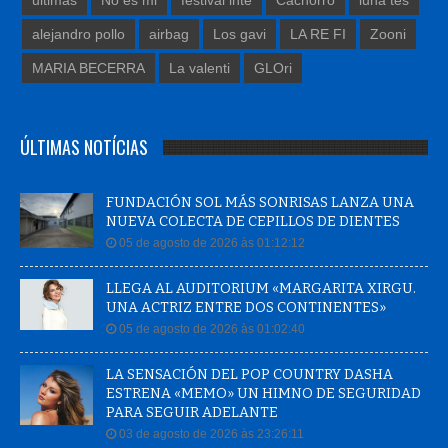
ultimas
No es mi
festival inte
Cachorro
luna tes
alejandro pollo
airbag
Los gavi
LA RE FI
Zooni
MARIA BECERRA
La valenti
GLOri
ÚLTIMAS NOTÍCIAS
FUNDACIÓN SOL MÁS SONRISAS LANZA UNA
NUEVA COLECTA DE CEPILLOS DE DIENTES
05 de agosto de 2026 às 01:12:12
LLEGA AL AUDITORIUM «MARGARITA XIRGU.
UNA ACTRIZ ENTRE DOS CONTINENTES»
05 de agosto de 2026 às 01:02:40
LA SENSACIÓN DEL POP COUNTRY DASHA
ESTRENA «MEMO» UN HIMNO DE SEGURIDAD
PARA SEGUIR ADELANTE
03 de agosto de 2026 às 23:26:11