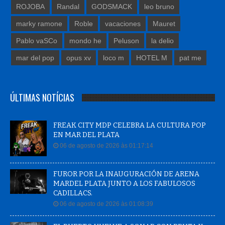
ROJOBA
Randal
GODSMACK
leo bruno
marky ramone
Roble
vacaciones
Mauret
Pablo vaSCo
mondo he
Peluson
la delio
mar del pop
opus xv
loco m
HOTEL M
pat me
ÚLTIMAS NOTÍCIAS
FREAK CITY MDP CELEBRA LA CULTURA POP
EN MAR DEL PLATA
06 de agosto de 2026 às 01:17:14
FUROR POR LA INAUGURACIÓN DE ARENA
MARDEL PLATA JUNTO A LOS FABULOSOS
CADILLACS.
06 de agosto de 2026 às 01:08:39