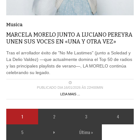
Musica
MARCELA MORELO JUNTO A LUCIANO PEREYRA
UNEN SUS VOCES EN «UNA Y OTRA VEZ»
Tras el arrollador éxito de "No Me Lastimes" (junto a Soledad y
La Delio Valdez) —que actualmente domina el Top 50 de radios
y las principales playlists de verano—, LA MORELO continúa
celebrando su legado.
PUBLICADO DIA 16/01/2026 ÀS 22H00MIN
LEIA MAIS ...
1
2
3
4
5
Última »