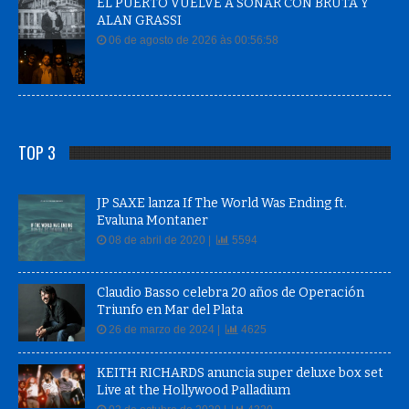
EL PUERTO VUELVE A SONAR CON BRUTA Y
ALAN GRASSI
06 de agosto de 2026 às 00:56:58
TOP 3
JP SAXE lanza If The World Was Ending ft.
Evaluna Montaner
08 de abril de 2020 |
5594
Claudio Basso celebra 20 años de Operación
Triunfo en Mar del Plata
26 de marzo de 2024 |
4625
KEITH RICHARDS anuncia super deluxe box set
Live at the Hollywood Palladium