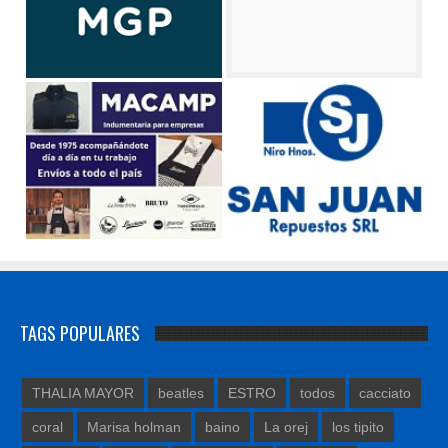
TAGS POPULARES
THALIA MAYOR
beatles
ESTRO
todos
cacciato
coral
Marisa holman
baino
La orej
los tipito