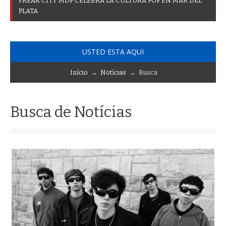
F
R
E
A
K
C
I
T
Y
M
D
P
C
E
L
E
B
R
A
L
A
C
U
L
T
U
R
A
P
O
P
E
N
M
A
R
D
E
L
P
L
A
T
A
USTED ESTA AQUI
Início
→
Notícias
→ Busca
Busca de Notícias