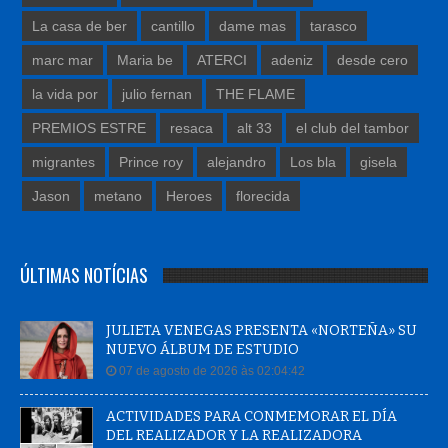
La casa de ber
cantillo
dame mas
tarasco
marc mar
Maria be
ATERCI
adeniz
desde cero
la vida por
julio fernan
THE FLAME
PREMIOS ESTRE
resaca
alt 33
el club del tambor
migrantes
Prince roy
alejandro
Los bla
gisela
Jason
metano
Heroes
florecida
ÚLTIMAS NOTÍCIAS
JULIETA VENEGAS PRESENTA «NORTEÑA» SU
NUEVO ÁLBUM DE ESTUDIO
07 de agosto de 2026 às 02:04:42
ACTIVIDADES PARA CONMEMORAR EL DÍA
DEL REALIZADOR Y LA REALIZADORA