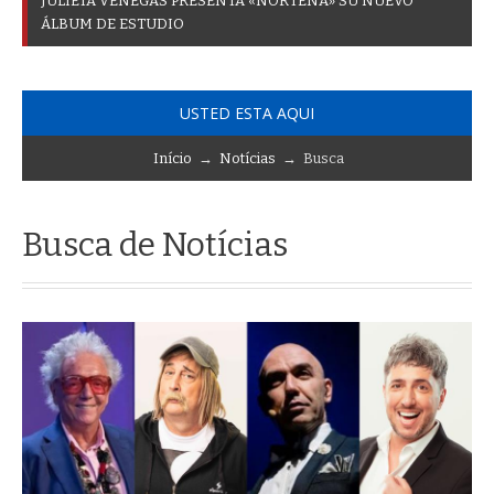
J
U
L
I
E
T
A
V
E
N
E
G
A
S
P
R
E
S
E
N
T
A
«
N
O
R
T
E
Ñ
A
»
S
U
N
U
E
V
O
Á
L
B
U
M
D
E
E
S
T
U
D
I
O
USTED ESTA AQUI
Início
→
Notícias
→ Busca
Busca de Notícias