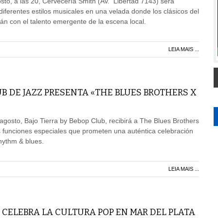
to, a las 20, Cervecería Smith (Av. Libertad 7143) será
diferentes estilos musicales en una velada donde los clásicos del
rán con el talento emergente de la escena local.
LEIA MAIS ...
UB DE JAZZ PRESENTA «THE BLUES BROTHERS X
agosto, Bajo Tierra by Bebop Club, recibirá a The Blues Brothers
 funciones especiales que prometen una auténtica celebración
rhythm & blues.
LEIA MAIS ...
 CELEBRA LA CULTURA POP EN MAR DEL PLATA