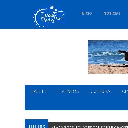
INICIO
NOTICIAS
BALLET
EVENTOS
CULTURA
CI
TITULOS
«
L
A
V
A
R
G
A
S
,
U
N
M
U
S
I
C
A
L
S
O
B
R
E
C
H
A
V
E