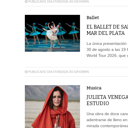
PUBLICADO DIA 07/08/2026 ÀS 02H34MIN
Ballet
EL BALLET DE S
MAR DEL PLATA
La única presentación d
30 de agosto a las 19 
World Tour 2026, que vi
PUBLICADO DIA 07/08/2026 ÀS 02H29MIN
Musica
JULIETA VENEG
ESTUDIO
Una obra de doce canci
adentrarse de lleno en
mirada contemporánea,