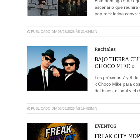
Este domingo 9 de agos
escenario que reunirá 
pop rock latino convivi
PUBLICADO DIA 06/08/2026 ÀS 21H34MIN
Recitales
BAJO TIERRA CL
CHOCO MIKE »
Los próximos 7 y 8 de 
x Choco Mike para dos
del blues, el soul y el 
PUBLICADO DIA 06/08/2026 ÀS 19H53MIN
EVENTOS
FREAK CITY MDP