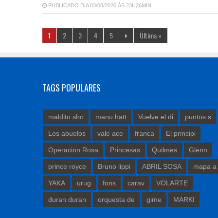
PUBLICADO DIA 03/08/2026 ÀS 23H26MIN
1
2
3
4
5
Última »
TAGS POPULARES
maldito sho
manu hatt
Vuelve el di
puntos s
Los abuelos
vale ace
franca
El principi
Operacion Rosa
Princesas
Quilmes
Glenn
prince royce
Bruno lippi
ABRIL SOSA
mapa a
YAKA
urug
fons
carav
VOLARTE
duran duran
orquesta de
gime
MARKI