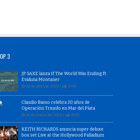
OP 3
JP SAXE lanza If The World Was Ending ft.
Evaluna Montaner
08 de abril de 2020 |
5594
Claudio Basso celebra 20 años de
Operación Triunfo en Mar del Plata
26 de marzo de 2024 |
4625
KEITH RICHARDS anuncia super deluxe
box set Live at the Hollywood Palladium