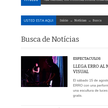
USTED ESTA AQUI
Início
→
Notícias
→ Busca
Busca de Notícias
ESPECTACULOS
LLEGA ERRO AL
VISUAL
El sábado 15 de agosto
ERRO con una performa
una escultura de luces
gratis.