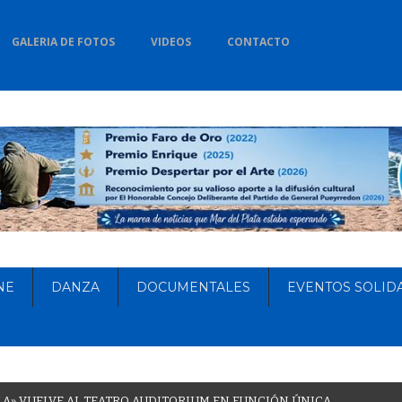
GALERIA DE FOTOS
VIDEOS
CONTACTO
NE
DANZA
DOCUMENTALES
EVENTOS SOLID
L
A
»
V
U
E
L
V
E
A
L
T
E
A
T
R
O
A
U
D
I
T
O
R
I
U
M
E
N
F
U
N
C
I
Ó
N
Ú
N
I
C
A