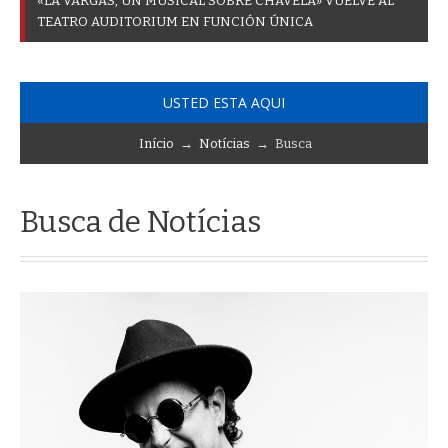
«
L
A
V
A
R
G
A
S
,
U
N
M
U
S
I
C
A
L
S
O
B
R
E
C
H
A
V
E
L
A
»
V
U
E
L
V
E
A
L
T
E
A
T
R
O
A
U
D
I
T
O
R
I
U
M
E
N
F
U
N
C
I
Ó
N
Ú
N
I
C
A
USTED ESTA AQUI
Início
→
Notícias
→ Busca
Busca de Notícias