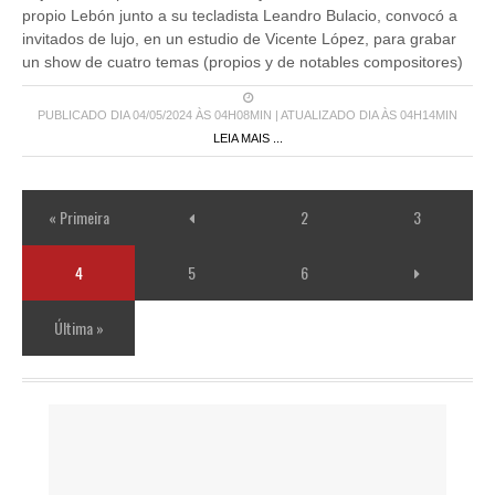
propio Lebón junto a su tecladista Leandro Bulacio, convocó a
invitados de lujo, en un estudio de Vicente López, para grabar
un show de cuatro temas (propios y de notables compositores)
PUBLICADO DIA 04/05/2024 ÀS 04H08MIN | ATUALIZADO DIA ÀS 04H14MIN
LEIA MAIS ...
« Primeira
2
3
4
5
6
Última »