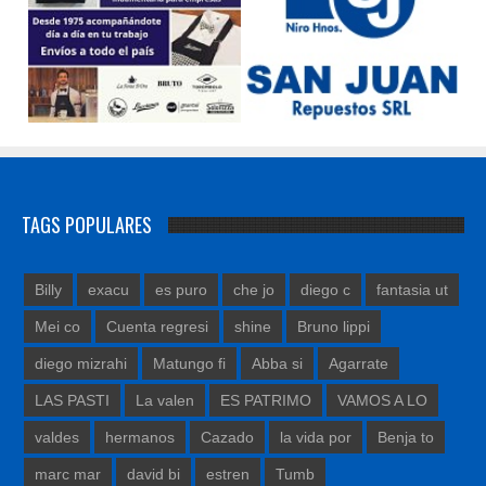
TAGS POPULARES
Billy
exacu
es puro
che jo
diego c
fantasia ut
Mei co
Cuenta regresi
shine
Bruno lippi
diego mizrahi
Matungo fi
Abba si
Agarrate
LAS PASTI
La valen
ES PATRIMO
VAMOS A LO
valdes
hermanos
Cazado
la vida por
Benja to
marc mar
david bi
estren
Tumb