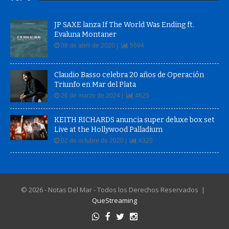
JP SAXE lanza If The World Was Ending ft.
Evaluna Montaner
08 de abril de 2020 |
5594
Claudio Basso celebra 20 años de Operación
Triunfo en Mar del Plata
26 de marzo de 2024 |
4625
KEITH RICHARDS anuncia super deluxe box set
Live at the Hollywood Palladium
02 de octubre de 2020 |
4320
© 2026 - Notas Del Mar - Todos los Derechos Reservados |
QueStreaming