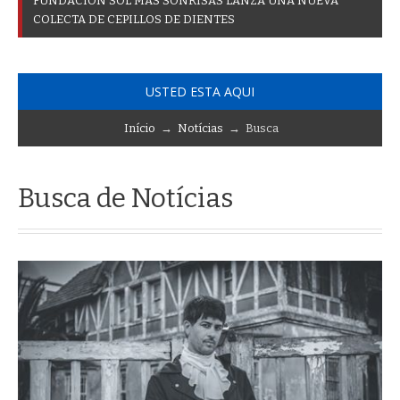
F
U
N
D
A
C
I
Ó
N
S
O
L
M
Á
S
S
O
N
R
I
S
A
S
L
A
N
Z
A
U
N
A
N
U
E
V
A
C
O
L
E
C
T
A
D
E
C
E
P
I
L
L
O
S
D
E
D
I
E
N
T
E
S
USTED ESTA AQUI
Início
→
Notícias
→ Busca
Busca de Notícias