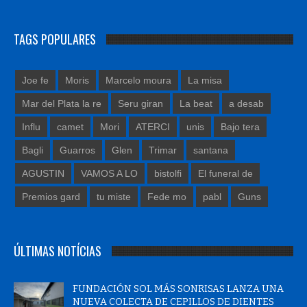
TAGS POPULARES
Joe fe
Moris
Marcelo moura
La misa
Mar del Plata la re
Seru giran
La beat
a desab
Influ
camet
Mori
ATERCI
unis
Bajo tera
Bagli
Guarros
Glen
Trimar
santana
AGUSTIN
VAMOS A LO
bistolfi
El funeral de
Premios gard
tu miste
Fede mo
pabl
Guns
ÚLTIMAS NOTÍCIAS
FUNDACIÓN SOL MÁS SONRISAS LANZA UNA
NUEVA COLECTA DE CEPILLOS DE DIENTES