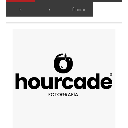
5
Última »